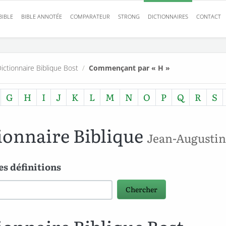
BIBLE
BIBLE ANNOTÉE
COMPARATEUR
STRONG
DICTIONNAIRES
CONTACT
ictionnaire Biblique Bost
/
Commençant par « H »
G
H
I
J
K
L
M
N
O
P
Q
R
S
ionnaire Biblique
Jean-Augustin
les définitions
es