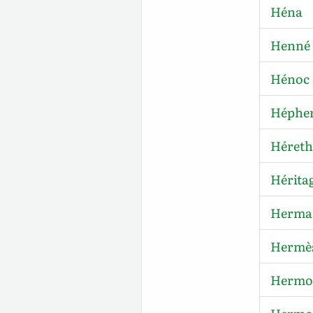
Héna
Henné
Hénoc
Héphe
Héreth
Hérita
Herma
Hermè
Hermog