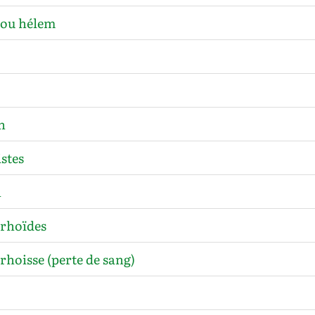
 ou hélem
h
stes
n
rhoïdes
hoisse (perte de sang)