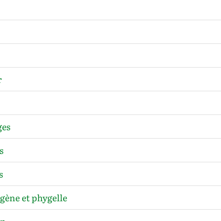
r
ges
s
s
ène et phygelle