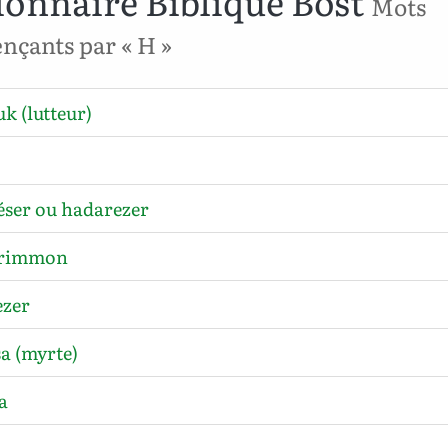
ionnaire Biblique Bost
Mots
çants par « H »
k (lutteur)
ser ou hadarezer
rimmon
zer
a (myrte)
a