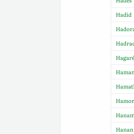
Hadès
Hadid
Hador
Hadra
Hagaré
Hama
Hamath
Hamo
Hanamë
Hanan