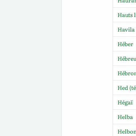
Haura
Hauts 
Havila
Héber
Hébre
Hébro
Hed (t
Hégaï
Helba
Helbo