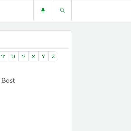
T
U
V
X
Y
Z
 Bost