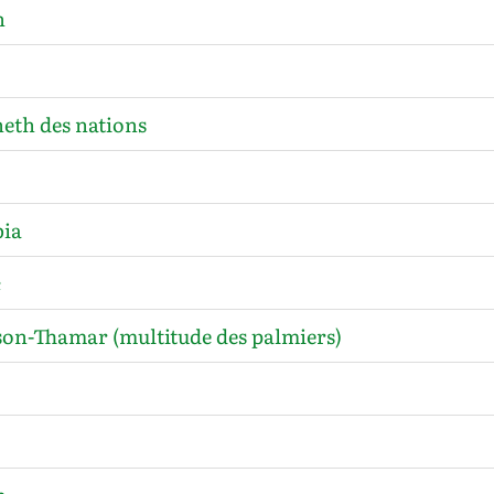
h
eth des nations
ia
c
son-Thamar (multitude des palmiers)