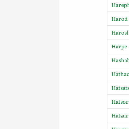
Harep
Harod
Harosh
Harpe
Hashab
Hatha
Hatsat
Hatsor
Hatzar