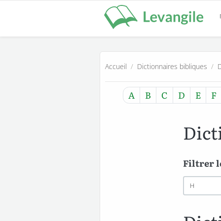
Accueil
/
Dictionnaires bibliques
/
D
A
B
C
D
E
F
Dict
Filtrer 
Premièr
lettres
du