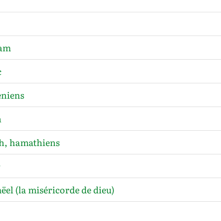
am
c
niens
n
, hamathiens
r
el (la miséricorde de dieu)