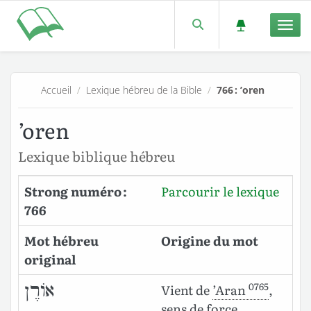
Men
Accueil
/
Lexique hébreu de la Bible
/
766 : ’oren
’oren
Lexique biblique hébreu
Strong numéro :
Parcourir le lexique
766
Mot hébreu
Origine du mot
original
0765
אוֹרֶן
Vient de
’Aran
,
sens de force