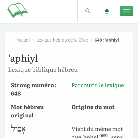
Men
Accueil
/
Lexique hébreu de la Bible
/
648 : ’aphiyl
’aphiyl
Lexique biblique hébreu
Strong numéro :
Parcourir le lexique
648
Mot hébreu
Origine du mot
original
אָפִיל
Vient du même mot
0651
que
’aphel
, sens