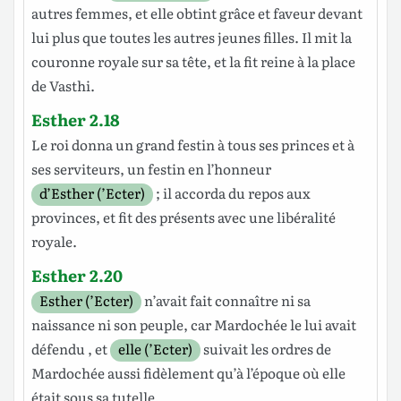
autres
femmes
, et elle
obtint
grâce
et
faveur
devant
lui plus que toutes les autres jeunes
filles
. Il
mit
la
couronne
royale
sur sa
tête
, et la fit
reine
à la place
de
Vasthi
.
Esther 2.18
Le
roi
donna
un
grand
festin
à tous ses
princes
et à
ses
serviteurs
, un
festin
en l’honneur
d’Esther (’Ecter)
; il
accorda
du
repos
aux
provinces
, et
fit
des
présents
avec une
libéralité
royale
.
Esther 2.20
Esther (’Ecter)
n’avait fait
connaître
ni sa
naissance
ni son
peuple
, car
Mardochée
le lui avait
défendu
, et
elle (’Ecter)
suivait
les
ordres
de
Mardochée
aussi fidèlement qu’à l’époque où elle
était sous sa
tutelle
.