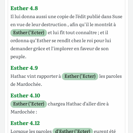
Esther 4.8
Il lui
donna
aussi une
copie
de
l’édit
publié
dans
Suse
en vue de leur
destruction
, afin qu’il le
montrât
à
Esther (’Ecter)
et lui fît tout
connaître
; et il
ordonna
qu’Esther se
rendît
chez le
roi
pour lui
demander
grâce
et
l’implorer
en
faveur
de son
peuple
.
Esther 4.9
Hathac
vint
rapporter
à
Esther (’Ecter)
les
paroles
de
Mardochée
.
Esther 4.10
Esther (’Ecter)
chargea
Hathac
d’aller
dire
à
Mardochée
:
Esther 4.12
Lorsque les
paroles
d’Esther (’Ecter)
eurent été