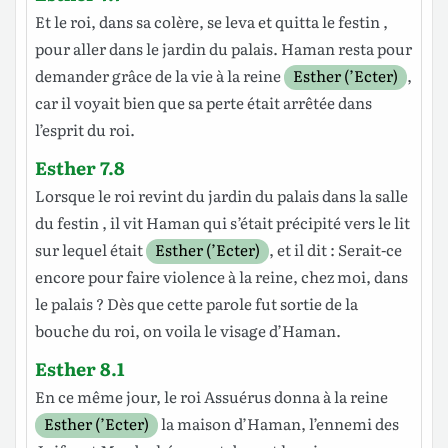
Et le
roi
, dans sa
colère
, se
leva
et quitta le
festin
,
pour aller dans le
jardin
du
palais
.
Haman
resta
pour
demander
grâce de la
vie
à la
reine
Esther (’Ecter)
,
car il
voyait
bien que sa
perte
était
arrêtée
dans
l’esprit du
roi
.
Esther 7.8
Lorsque le
roi
revint
du
jardin
du
palais
dans la
salle
du
festin
, il vit
Haman
qui s’était
précipité
vers le
lit
sur lequel était
Esther (’Ecter)
, et
il
dit
: Serait-ce
encore pour faire
violence
à la
reine
, chez moi, dans
le
palais
? Dès que cette
parole
fut
sortie
de la
bouche
du
roi
, on
voila
le
visage
d’Haman
.
Esther 8.1
En ce même
jour
, le
roi
Assuérus
donna
à la
reine
Esther (’Ecter)
la
maison
d’Haman
,
l’ennemi
des