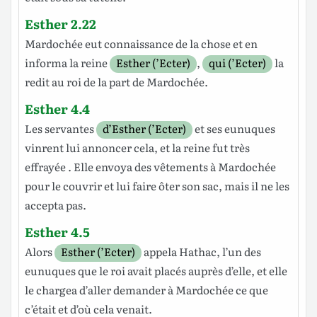
Esther 2.22
Mardochée
eut
connaissance
de la
chose
et en
informa
la
reine
Esther (’Ecter)
,
qui (’Ecter)
la
redit
au
roi
de la
part
de
Mardochée
.
Esther 4.4
Les
servantes
d’Esther (’Ecter)
et ses
eunuques
vinrent
lui
annoncer
cela, et la
reine
fut
très
effrayée
. Elle
envoya
des
vêtements
à
Mardochée
pour le
couvrir
et lui faire
ôter
son
sac
, mais il ne les
accepta
pas.
Esther 4.5
Alors
Esther (’Ecter)
appela
Hathac
, l’un des
eunuques
que le
roi
avait
placés
auprès
d’elle, et elle
le
chargea
d’aller
demander
à
Mardochée
ce que
c’était et d’où cela venait.