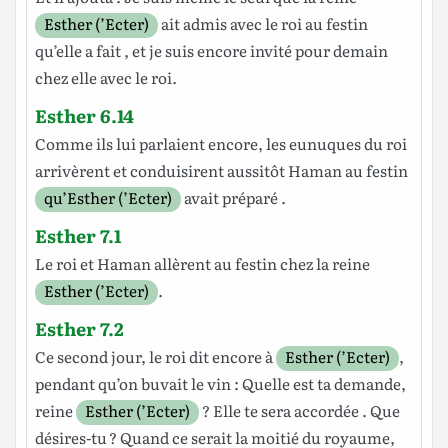
Esther (’Ecter)
ait
admis
avec le
roi
au
festin
qu’elle a
fait
, et je suis encore
invité
pour
demain
chez elle avec le
roi
.
Esther 6.14
Comme ils lui
parlaient
encore, les
eunuques
du
roi
arrivèrent
et
conduisirent
aussitôt
Haman
au
festin
qu’Esther (’Ecter)
avait
préparé
.
Esther 7.1
Le
roi
et
Haman
allèrent
au
festin
chez la
reine
Esther (’Ecter)
.
Esther 7.2
Ce
second
jour
, le
roi
dit
encore à
Esther (’Ecter)
,
pendant qu’on
buvait
le
vin
: Quelle est ta
demande
,
reine
Esther (’Ecter)
? Elle te sera
accordée
. Que
désires
-tu ? Quand ce serait la
moitié
du
royaume
,