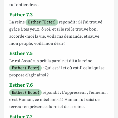
tu
l’obtiendras
.
Esther 7.3
La
reine
Esther (’Ecter)
répondit
: Si j’ai
trouvé
grâce
à tes
yeux
, ô
roi
, et si le
roi
le trouve
bon
,
accorde
-moi la
vie
, voilà ma
demande
, et sauve
mon
peuple
, voilà mon
désir
!
Esther 7.5
Le
roi
Assuérus
prit la
parole
et
dit
à la
reine
Esther (’Ecter)
: Qui est-il et où est-il celui qui se
propose
d’agir
ainsi ?
Esther 7.6
Esther (’Ecter)
répondit
:
L’oppresseur
,
l’ennemi
,
c’est
Haman
, ce
méchant
-là !
Haman
fut
saisi de
terreur
en
présence
du
roi
et de la
reine
.
Esther 7.7