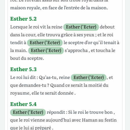
maison
royale
, en
face
de
l’entrée
de la
maison
.
Esther 5.2
Lorsque le
roi
vit
la
reine
Esther (’Ecter)
debout
dans la
cour
, elle
trouva
grâce
à ses
yeux
; et le
roi
tendit
à
Esther (’Ecter)
le
sceptre
d’or
qu’il tenait à
la
main
.
Esther (’Ecter)
s’approcha
, et
toucha
le
bout
du
sceptre
.
Esther 5.3
Le
roi
lui
dit
: Qu’as-tu,
reine
Esther (’Ecter)
, et
que
demandes
-tu ? Quand ce serait la
moitié
du
royaume
, elle te serait
donnée
.
Esther 5.4
Esther (’Ecter)
répondit
: Si le
roi
le trouve
bon
,
que le
roi
vienne
aujourd’hui
avec
Haman
au
festin
que je lui ai
préparé
.