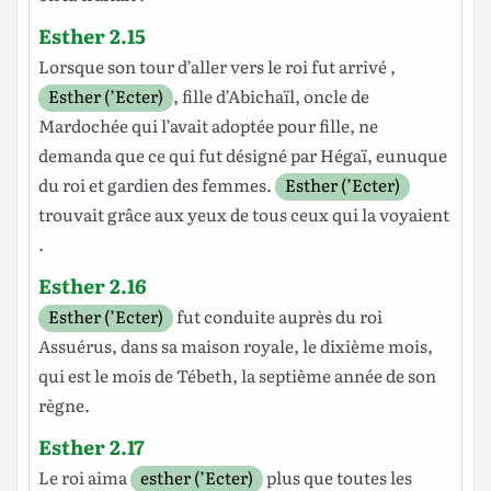
Esther 2.15
Lorsque son
tour
d’aller
vers le
roi
fut
arrivé
,
Esther (’Ecter)
,
fille
d’Abichaïl
,
oncle
de
Mardochée
qui l’avait
adoptée
pour
fille
, ne
demanda
que
ce qui fut
désigné
par
Hégaï
,
eunuque
du
roi
et
gardien
des
femmes
.
Esther (’Ecter)
trouvait
grâce
aux
yeux
de tous ceux qui la
voyaient
.
Esther 2.16
Esther (’Ecter)
fut
conduite
auprès du
roi
Assuérus
, dans sa
maison
royale
, le
dixième
mois
,
qui est le
mois
de
Tébeth
, la
septième
année
de son
règne
.
Esther 2.17
Le
roi
aima
esther (’Ecter)
plus que toutes les