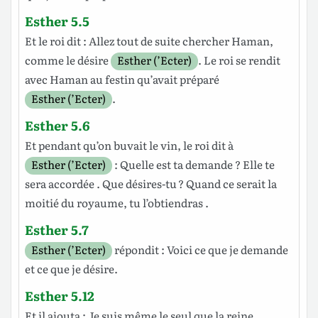
Esther 5.5
Et le
roi
dit
: Allez tout de
suite
chercher
Haman
,
comme le
désire
Esther (’Ecter)
. Le
roi
se
rendit
avec
Haman
au
festin
qu’avait
préparé
Esther (’Ecter)
.
Esther 5.6
Et pendant qu’on
buvait
le
vin
, le
roi
dit
à
Esther (’Ecter)
: Quelle est ta
demande
? Elle te
sera
accordée
. Que
désires
-tu ? Quand ce serait la
moitié
du
royaume
, tu
l’obtiendras
.
Esther 5.7
Esther (’Ecter)
répondit
: Voici ce que je
demande
et ce que je
désire
.
Esther 5.12
Et
il
ajouta
: Je suis même le seul que la
reine