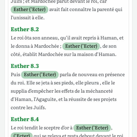
Juifs
; et
Mardochée
parut
devant
le
roi
, car
Esther (’Ecter)
avait fait
connaître
la parenté qui
l’unissait à elle.
Esther 8.2
Le
roi
ôta
son
anneau
, qu’il avait
repris
à
Haman
, et
le
donna
à
Mardochée
;
Esther (’Ecter)
, de son
côté,
établit
Mardochée
sur la
maison
d’Haman
.
Esther 8.3
Puis
Esther (’Ecter)
parla
de
nouveau
en
présence
du
roi
. Elle se
jeta
à
ses
pieds
, elle
pleura
, elle le
supplia
d’empêcher
les effets de la
méchanceté
d’Haman
,
l’Agaguite
, et la réussite de ses
projets
contre les
Juifs
.
Esther 8.4
Le
roi
tendit
le
sceptre
d’or
à
Esther (’Ecter)
,
(’Ecter)
qui se
releva
et resta
debout
devant
le
roi
.