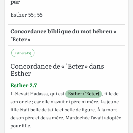
par
Esther 55 ; 55
Concordance biblique du mot hébreu «
’Ecter »
Esther (45)
Concordance de « ’Ecter » dans
Esther
Esther 2.7
Il
élevait
Hadassa
, qui est
Esther (’Ecter)
,
fille
de
son
oncle
; car elle n’avait ni
père
ni
mère
. La jeune
fille
était
belle
de
taille
et
belle
de
figure
. À la
mort
de son
père
et de sa
mère
,
Mardochée
l’avait
adoptée
pour
fille
.