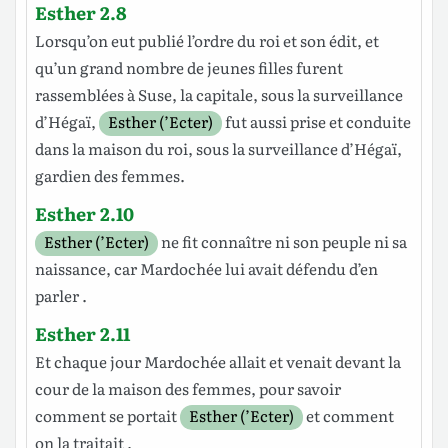
Esther 2.8
Lorsqu’on eut
publié
l’ordre
du
roi
et son
édit
, et
qu’un grand
nombre
de jeunes
filles
furent
rassemblées
à
Suse
, la
capitale
, sous la
surveillance
d’Hégaï
,
Esther (’Ecter)
fut aussi
prise
et conduite
dans la
maison
du
roi
, sous la
surveillance
d’Hégaï
,
gardien
des
femmes
.
Esther 2.10
Esther (’Ecter)
ne fit
connaître
ni son
peuple
ni sa
naissance
, car
Mardochée
lui avait
défendu
d’en
parler
.
Esther 2.11
Et chaque
jour
Mardochée
allait
et venait
devant
la
cour
de la
maison
des
femmes
, pour
savoir
comment se
portait
Esther (’Ecter)
et comment
on la
traitait
.