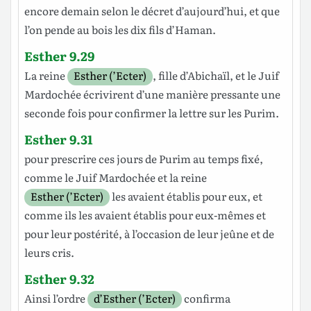
encore
demain
selon le
décret
d’
aujourd’hui
, et que
l’on
pende
au
bois
les
dix
fils
d’Haman
.
Esther 9.29
La
reine
Esther (’Ecter)
,
fille
d’Abichaïl
, et le
Juif
Mardochée
écrivirent
d’une manière
pressante
une
seconde
fois pour
confirmer
la
lettre
sur les
Purim
.
Esther 9.31
pour
prescrire
ces
jours
de
Purim
au
temps
fixé,
comme le
Juif
Mardochée
et la
reine
Esther (’Ecter)
les avaient
établis
pour eux, et
comme ils les avaient
établis
pour
eux-mêmes
et
pour leur
postérité
, à
l’occasion
de leur
jeûne
et de
leurs
cris
.
Esther 9.32
Ainsi
l’ordre
d’Esther (’Ecter)
confirma