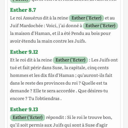
Esther 8.7
Le
roi
Assuérus
dit
à la
reine
Esther (’Ecter)
et au
Juif
Mardochée
: Voici, j’ai
donné
à
Esther (’Ecter)
la
maison
d’Haman
, et il a été
Pendu
au
bois
pour
avoir
étendu
la
main
contre les
Juifs
.
Esther 9.12
Et le
roi
dit
à la
reine
Esther (’Ecter)
: Les
Juifs
ont
tué
et fait
périr
dans
Suse
, la
capitale
,
cinq
cents
hommes
et les
dix
fils
d’Haman
; qu’auront-ils
fait
dans le
reste
des
provinces
du
roi
? Quelle est ta
demande
? Elle te sera
accordée
. Que
désires
-tu
encore
? Tu
l’obtiendras
.
Esther 9.13
Esther (’Ecter)
répondit
: Si le
roi
le trouve
bon
,
qu’il soit
permis
aux
Juifs
qui sont à
Suse
d’agir