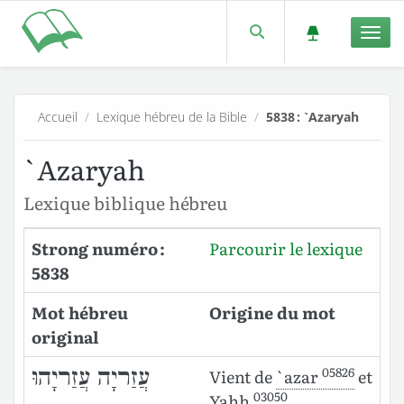
Men
Accueil
/
Lexique hébreu de la Bible
/
5838 : `Azaryah
`Azaryah
Lexique biblique hébreu
Strong numéro :
Parcourir le lexique
5838
Mot hébreu
Origine du mot
original
05826
עֲזַריָה עֲזַריָהוּ
Vient de
`azar
et
03050
Yahh