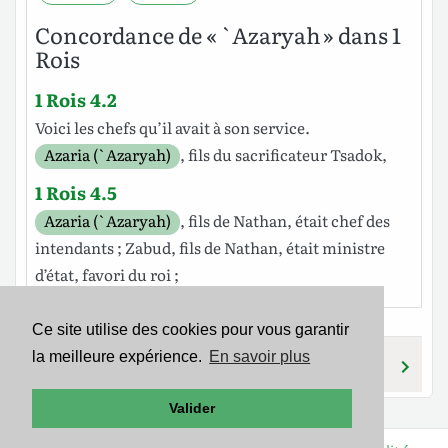
Concordance de « `Azaryah » dans 1
Rois
1 Rois 4.2
Voici les
chefs
qu’il avait à son service.
Azaria (`Azaryah)
,
fils
du
sacrificateur
Tsadok
,
1 Rois 4.5
Azaria (`Azaryah)
,
fils
de
Nathan
, était chef des
intendants
;
Zabud
,
fils
de
Nathan
, était ministre
d’état
,
favori
du
roi
;
Ce site utilise des cookies pour vous garantir
la meilleure expérience.
En savoir plus
`AZRIY’EL
`AZARYAH
Valider