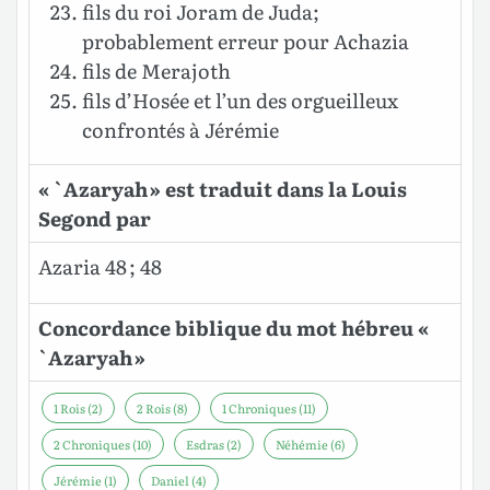
fils du roi Joram de Juda;
probablement erreur pour Achazia
fils de Merajoth
fils d’Hosée et l’un des orgueilleux
confrontés à Jérémie
« `Azaryah » est traduit dans la Louis
Segond par
Azaria 48 ; 48
Concordance biblique du mot hébreu «
`Azaryah »
1 Rois (2)
2 Rois (8)
1 Chroniques (11)
2 Chroniques (10)
Esdras (2)
Néhémie (6)
Jérémie (1)
Daniel (4)