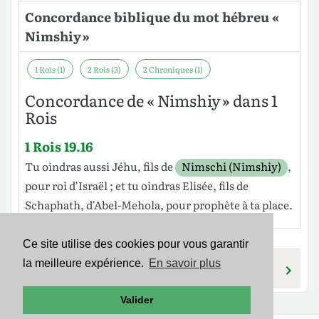
Concordance biblique du mot hébreu «
Nimshiy »
1 Rois (1)
2 Rois (3)
2 Chroniques (1)
Concordance de « Nimshiy » dans 1
Rois
1 Rois 19.16
Tu
oindras
aussi
Jéhu
,
fils
de
Nimschi (Nimshiy)
,
pour
roi
d’Israël
; et tu oindras
Elisée
,
fils
de
Schaphath
, d’
Abel-Mehola
,
pour
prophète
à ta place.
Ce site utilise des cookies pour vous garantir
la meilleure expérience.
En savoir plus
NIMRIYM
NEC
Valider