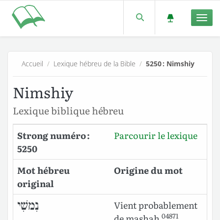
Men
Accueil
/
Lexique hébreu de la Bible
/
5250 : Nimshiy
Nimshiy
Lexique biblique hébreu
Strong numéro :
Parcourir le lexique
5250
Mot hébreu
Origine du mot
original
נִמשִׁי
Vient probablement
04871
de
mashah