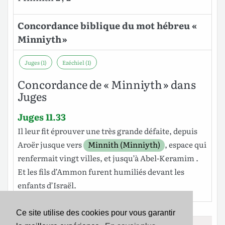
Concordance biblique du mot hébreu «
Minniyth »
Juges (1)
Ezéchiel (1)
Concordance de « Minniyth » dans
Juges
Juges 11.33
Il leur fit
éprouver
une
très
grande
défaite
, depuis
Aroër
jusque
vers
Minnith (Minniyth)
, espace qui
renfermait
vingt
villes
, et jusqu’à
Abel
-
Keramim
.
Et les
fils
d’Ammon
furent
humiliés
devant
les
enfants
d’Israël
.
Ce site utilise des cookies pour vous garantir