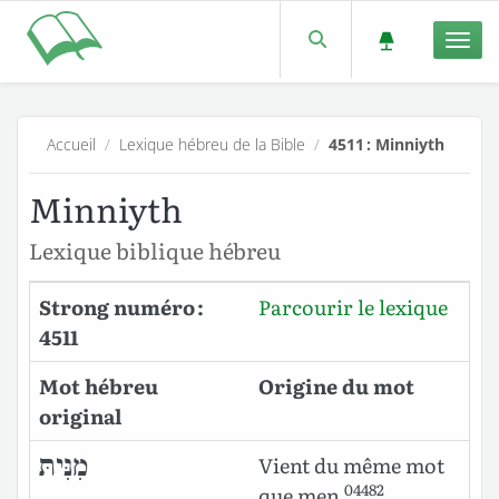
Men
Accueil
/
Lexique hébreu de la Bible
/
4511 : Minniyth
Minniyth
Lexique biblique hébreu
Strong numéro :
Parcourir le lexique
4511
Mot hébreu
Origine du mot
original
מִנִּיתּ
Vient du même mot
04482
que
men