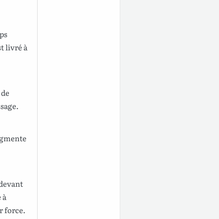
ps
st
livré
à
 de
ssage
.
ugmente
devant
e
à
ar
force
.