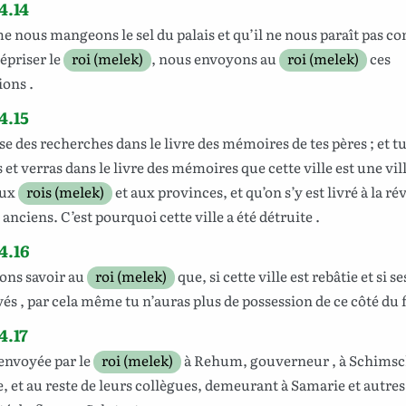
4.14
me
nous
mangeons
le
sel
du
palais
et qu’il ne nous paraît
pas
co
épriser
le
roi (melek)
,
nous
envoyons
au
roi (melek)
ces
ions
.
4.15
sse des recherches
dans le
livre
des
mémoires
de tes
pères
; et t
s
et
verras
dans le
livre
des
mémoires
que
cette
ville
est une
vil
ux
rois (melek)
et aux
provinces
, et qu’on s’y est
livré
à la
rév
anciens
. C’est
pourquoi
cette
ville
a été
détruite
.
4.16
sons
savoir
au
roi (melek)
que,
si
cette
ville
est
rebâtie
et si s
vés
, par
cela
même tu
n’auras
plus
de
possession
de ce
côté
du
4.17
envoyée
par le
roi (melek)
à
Rehum
,
gouverneur
, à
Schimsc
e
, et au
reste
de leurs
collègues
,
demeurant
à
Samarie
et autre