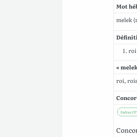
Mot héb
melek
(
Définit
roi
« melek
roi, rois
Concor
Esdras (37
Concor