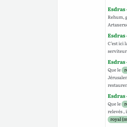
Esdras 
Rehum
,
Artaxerx
Esdras 
C’est
ici
l
serviteur
Esdras 
Que le
r
Jérusale
restaure
Esdras 
Que le
r
relevés
, 
royal (