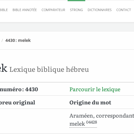
BIBLE
BIBLE ANNOTÉE
COMPARATEUR
STRONG
DICTIONNAIRES
CONTACT
/
4430 : melek
ek
Lexique biblique hébreu
 numéro : 4430
Parcourir le lexique
breu original
Origine du mot
Araméen, correspondant
04428
melek