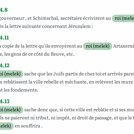
4.8
gouverneur
, et
Schimschaï
,
secrétaire
écrivirent
au
roi (mele
ès
la
lettre
suivante
concernant
Jérusalem
:
4.11
a
copie
de la
lettre
qu
’ils
envoyèrent
au
roi (melek)
Artaxerx
s
, les
gens
de ce
côté
du
fleuve
,
etc
.
4.12
oi (melek)
sache
que les
Juifs
partis
de
chez
toi
et
arrivés
par
m
rebâtissent
la
ville
rebelle
et
méchante
, en
relèvent
les
murs
nt
les
fondements
.
4.13
oi (melek)
sache
donc
que,
si
cette
ville
est
rebâtie
et si ses
mu
ils
ne
paieront
ni
tribut
, ni
impôt
, ni droit de
passage
, et que le
melek)
en
souffrira
.