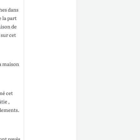
hes
dans
 la
part
ison
de
sur
cet
a
maison
né
cet
âtie
,
dements
.
ont
payés