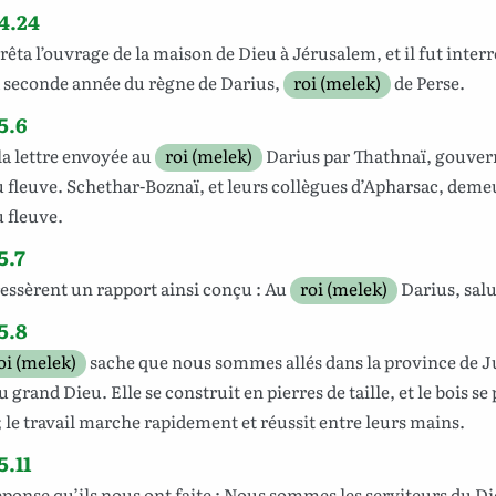
4.24
rrêta
l’ouvrage
de la
maison
de
Dieu
à
Jérusalem
, et il fut
inter
a
seconde
année
du
règne
de
Darius
,
roi (melek)
de
Perse
.
5.6
la
lettre
envoyée
au
roi (melek)
Darius
par
Thathnaï
,
gouver
u
fleuve
.
Schethar-Boznaï
, et leurs
collègues
d’Apharsac
, deme
u
fleuve
.
5.7
essèrent
un
rapport
ainsi
conçu
: Au
roi (melek)
Darius
,
salu
5.8
oi (melek)
sache
que nous sommes
allés
dans la
province
de
J
u
grand
Dieu
. Elle se
construit
en
pierres
de
taille
, et le
bois
se
;
le
travail
marche
rapidement
et
réussit
entre leurs
mains
.
5.11
éponse
qu’ils nous ont
faite
:
Nous
sommes les
serviteurs
du
Di