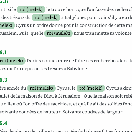
5.17
ant
,
si
le
roi (melek)
le trouve
bon
, que l’on
fasse des recherc
n
des
trésors
du
roi (melek)
à
Babylone
, pour voir
s
’il y a
eu
de
melek)
Cyrus
un
ordre
donné
pour la
construction
de
cette
ma
rusalem
. Puis, que le
roi (melek)
nous
transmette
sa
volonté
6.1
roi (melek)
Darius
donna
ordre
de
faire des recherches
dans l
ves
où
l’on
déposait
les
trésors
à
Babylone
.
6.3
ère
année
du
roi (melek)
Cyrus
, le
roi (melek)
Cyrus
a
don
sujet de la
maison
de
Dieu
à
Jérusalem
: Que la
maison
soit
reb
e un
lieu
où l’on
offre
des
sacrifices
, et qu’elle ait des
solides
fon
soixante
coudées
de
hauteur
,
Soixante
coudées
de
largeur
,
6.4
gées
de
pierres
de
taille
et une
rangée
de
bois
neuf
. Les
frais
ser