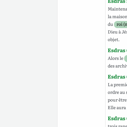
Esdras 
Mainten
la
maiso
du
roi (
Dieu
à
Jé
objet
.
Esdras 
Alors
le
des
archi
Esdras 
La
premi
ordre
au 
pour êtr
Elle aura
Esdras 
trois
ran