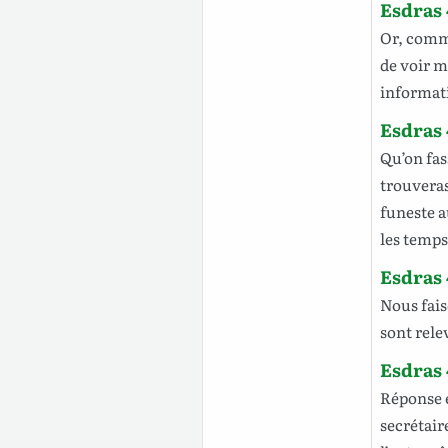
Esdras 
Or
,
com
de
voir
m
informat
Esdras 
Qu’on
fa
trouvera
funeste
a
les
temps
Esdras 
Nous
fai
sont
rele
Esdras 
Réponse
secrétair