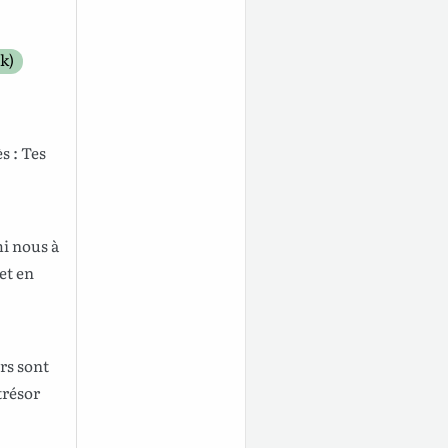
k)
ès
: Tes
mi
nous
à
et en
rs
sont
trésor