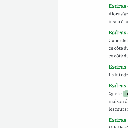
Esdras 
Alors
s’a
jusqu’à
l
Esdras 
Copie
de 
ce
côté
d
ce
côté
d
Esdras 
Ils
lui
adr
Esdras 
Que le
r
maison
d
les
murs
Esdras 
Voici
la
r