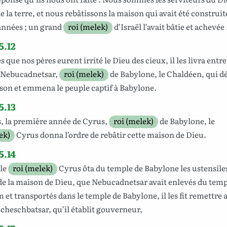
e la
terre
, et nous
rebâtissons
la
maison
qui avait été
construit
années
; un
grand
roi (melek)
d’Israël
l’avait
bâtie
et
achevée
5.12
ès
que nos
pères
eurent
irrité
le
Dieu
des
cieux
, il
les
livra
entre
Nebucadnetsar
,
roi (melek)
de
Babylone
, le
Chaldéen
, qui
dé
son
et
emmena
le
peuple
captif
à
Babylone
.
5.13
s
, la
première
année
de
Cyrus
,
roi (melek)
de
Babylone
, le
ek)
Cyrus
donna
l’ordre
de
rebâtir
cette
maison
de
Dieu
.
5.14
le
roi (melek)
Cyrus
ôta
du
temple
de
Babylone
les
ustensile
e la
maison
de
Dieu
, que
Nebucadnetsar
avait
enlevés
du
temp
m
et
transportés
dans le
temple
de
Babylone
, il
les
fit
remettre
cheschbatsar
, qu’il
établit
gouverneur
,