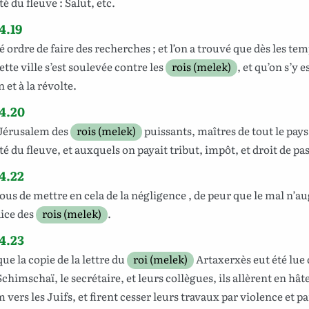
té
du
fleuve
:
Salut
,
etc
.
4.19
né
ordre
de
faire des recherches
; et l’on a
trouvé
que
dès
les
tem
ette
ville
s’est
soulevée
contre
les
rois (melek)
, et qu’on s’y e
n
et à la
révolte
.
4.20
Jérusalem
des
rois (melek)
puissants
,
maîtres
de
tout
le pays
té
du
fleuve
, et auxquels on
payait
tribut
,
impôt
, et droit de
pa
4.22
vous de mettre en
cela
de la
négligence
, de
peur
que le
mal
n’a
ice
des
rois (melek)
.
4.23
que la
copie
de la
lettre
du
roi (melek)
Artaxerxès
eut été
lue
Schimschaï
, le
secrétaire
, et leurs
collègues
, ils
allèrent
en
hât
m
vers
les
Juifs
,
et firent
cesser
leurs travaux par
violence
et p