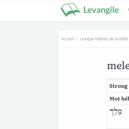
Accueil
/
Lexique hébreu de la Bible
mel
Strong
Mot hé
מֶלֶך