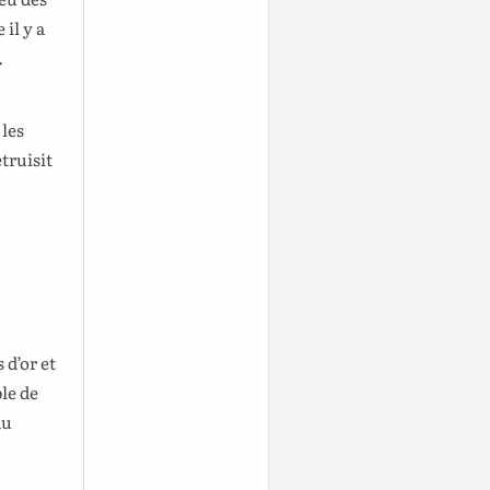
e
il y a
.
 les
truisit
s
d
’
or
et
le
de
au