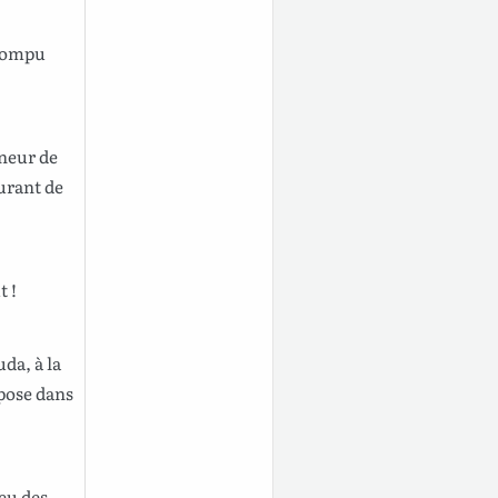
rompu
neur
de
urant de
t
!
uda
, à la
pose
dans
eu
des