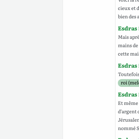
cieux
et d
bien
des
Esdras 
Mais
apr
mains
de
cette
mai
Esdras 
Toutefoi
roi (mel
Esdras 
Et
même
d’argent
d
Jérusale
nommé
S