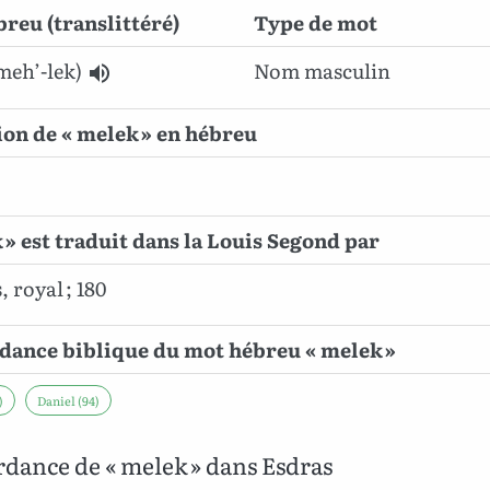
reu (translittéré)
Type de mot
meh’-lek)
Nom masculin
ion de « melek » en hébreu
 » est traduit dans la Louis Segond par
, royal ; 180
dance biblique du mot hébreu « melek »
)
Daniel (94)
dance de « melek » dans Esdras