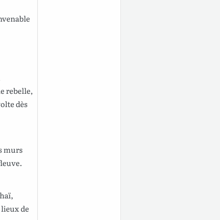
nvenable
u
le
rebelle
,
olte
dès
es
murs
fleuve
.
haï
,
s
lieux
de