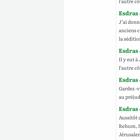
l’autre
cô
Esdras 
J
’ai don
anciens
c
la
séditio
Esdras 
Il y
eut
à
l’autre
cô
Esdras 
Gardez
-
au
préjud
Esdras 
Aussitôt
Rehum
,
Jérusale