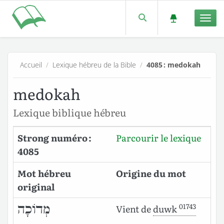
Men
Accueil
/
Lexique hébreu de la Bible
/
4085 : medokah
medokah
Lexique biblique hébreu
Strong numéro :
Parcourir le lexique
4085
Mot hébreu
Origine du mot
original
01743
מְדוֹכָה
Vient de
duwk