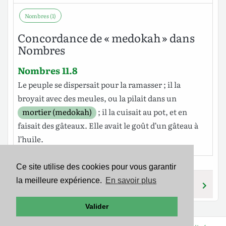
Nombres (1)
Concordance de « medokah » dans
Nombres
Nombres 11.8
Le
peuple
se
dispersait
pour la
ramasser
; il la
broyait
avec des
meules
, ou la
pilait
dans un
mortier (medokah)
; il la
cuisait
au
pot
, et en
faisait
des
gâteaux
. Elle
avait
le
goût
d’un
gâteau
à
l’huile
.
Ce site utilise des cookies pour vous garantir
la meilleure expérience.
En savoir plus
MIDYANIY
MADMEN
Valider