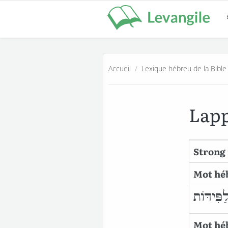
Accueil
/
Lexique hébreu de la Bible
Lap
Strong 
Mot hé
ַפִּידּוֹת
Mot héb