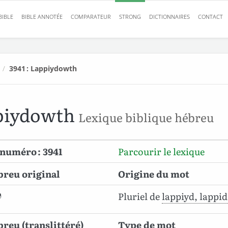
BIBLE
BIBLE ANNOTÉE
COMPARATEUR
STRONG
DICTIONNAIRES
CONTACT
/
3941 : Lappiydowth
piydowth
Lexique biblique hébreu
numéro : 3941
Parcourir le lexique
breu original
Origine du mot
ל
Pluriel de
lappiyd, lappi
reu (translittéré)
Type de mot