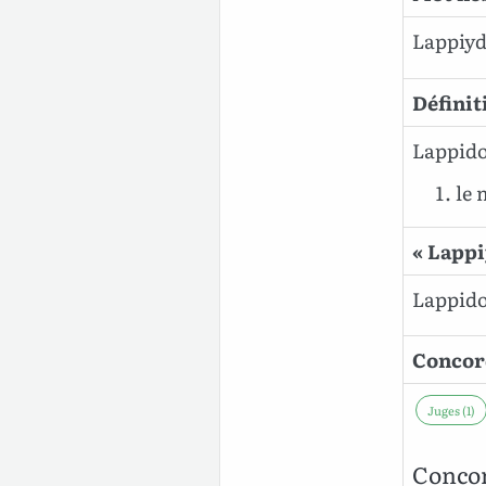
Lappiy
Définit
Lappidot
le 
« Lappi
Lappidot
Concor
Juges (1)
Concor