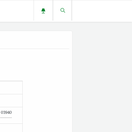
03940
d