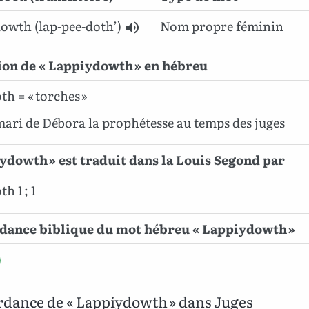
dowth
(lap-pee-doth’)
Nom propre féminin
ion de « Lappiydowth » en hébreu
h = « torches »
mari de Débora la prophétesse au temps des juges
ydowth » est traduit dans la Louis Segond par
h 1 ; 1
dance biblique du mot hébreu « Lappiydowth »
dance de « Lappiydowth » dans Juges