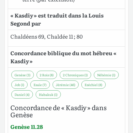
« Kasdiy » est traduit dans la Louis
Segond par
Chaldéens 69, Chaldée 11 ; 80
Concordance biblique du mot hébreu «
Kasdiy »
Genèse (3)
2 Rois (8)
2 Chroniques (1)
Néhémie (1)
Job (1)
Esaïe (7)
Jérémie (46)
Ezéchiel (8)
Daniel (4)
Habakuk (1)
Concordance de « Kasdiy » dans
Genèse
Genèse 11.28