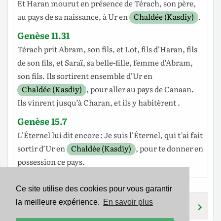
Et
Haran
mourut
en
présence
de
Térach
, son
père
,
au
pays
de sa
naissance
, à
Ur
en
Chaldée (Kasdiy)
.
Genèse 11.31
Térach
prit
Abram
, son
fils
, et
Lot
,
fils
d’Haran
,
fils
de son
fils
, et
Saraï
, sa
belle-fille
,
femme
d’Abram
,
son
fils
. Ils
sortirent
ensemble
d’Ur
en
Chaldée (Kasdiy)
, pour
aller
au
pays
de
Canaan
.
Ils
vinrent
jusqu’à
Charan
, et ils y
habitèrent
.
Genèse 15.7
L’Éternel lui
dit
encore : Je suis
l’Éternel
, qui t’ai fait
sortir
d’Ur
en
Chaldée (Kasdiy)
, pour te
donner
en
possession
ce
pays
.
Ce site utilise des cookies pour vous garantir
la meilleure expérience.
En savoir plus
KESED
KASDAY