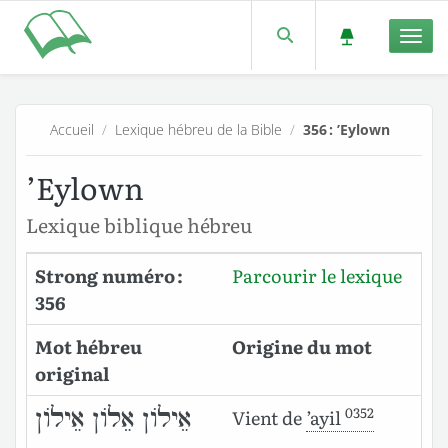
Men
Accueil
/
Lexique hébreu de la Bible
/
356 : ’Eylown
’Eylown
Lexique biblique hébreu
Strong numéro :
Parcourir le lexique
356
Mot hébreu
Origine du mot
original
0352
אֵילוֹן אֵלוֹן אֵילוֹן
Vient de
’ayil