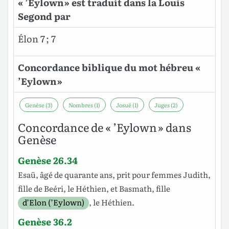
« ’Eylown » est traduit dans la Louis
Segond par
Élon 7 ; 7
Concordance biblique du mot hébreu «
’Eylown »
Genèse (3)
Nombres (1)
Josué (1)
Juges (2)
Concordance de « ’Eylown » dans
Genèse
Genèse 26.34
Esaü
,
âgé
de
quarante
ans
,
prit
pour
femmes
Judith
,
fille
de
Beéri
, le
Héthien
, et
Basmath
,
fille
d’Elon (’Eylown)
, le
Héthien
.
Genèse 36.2