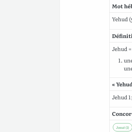
Mot héb
Yehud
(
Définit
Jehud = 
une
une
« Yehud
Jehud 1 ;
Concor
Josué (1)