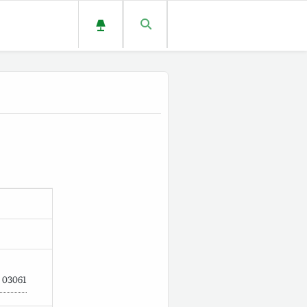
03061
d