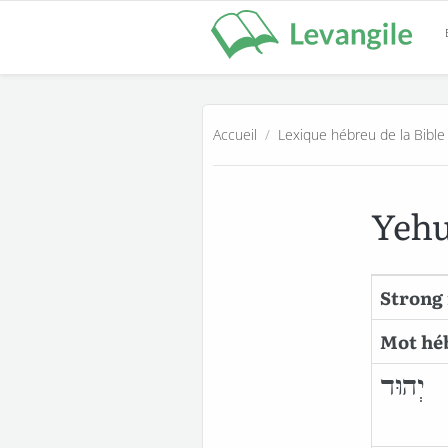
Accueil
/
Lexique hébreu de la Bible
Yeh
Strong 
Mot hé
יְהוּד