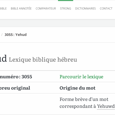
BIBLE
BIBLE ANNOTÉE
COMPARATEUR
STRONG
DICTIONNAIRES
CONTACT
/
3055 : Yehud
ud
Lexique biblique hébreu
numéro : 3055
Parcourir le lexique
breu original
Origine du mot
Forme brève d’un mot
correspondant à
Yehuw