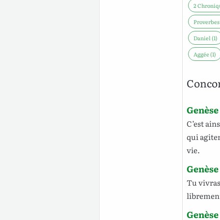
2 Chroniqu
Proverbes 
Daniel (1)
Aggée (1)
Concor
Genèse 
C’est ains
qui
agite
vie
.
Genèse 
Tu
vivra
libremen
Genèse 