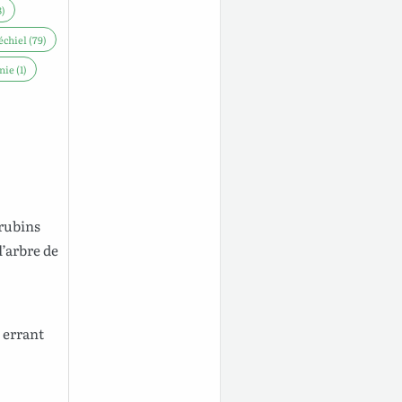
)
échiel (79)
ie (1)
rubins
l’arbre
de
 errant