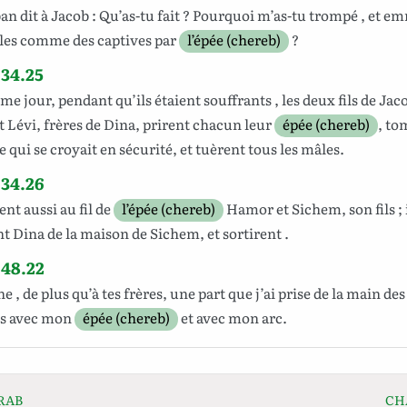
ban
dit
à
Jacob
: Qu’as-tu
fait
? Pourquoi m’as-tu
trompé
, et
em
lles
comme des
captives
par
l’épée (chereb)
?
34.25
ème
jour
, pendant qu’ils étaient
souffrants
, les
deux
fils
de
Jac
t
Lévi
,
frères
de
Dina
,
prirent
chacun
leur
épée (chereb)
,
to
le
qui se croyait en
sécurité
, et
tuèrent
tous les
mâles
.
 34.26
ent
aussi au
fil
de
l’épée (chereb)
Hamor
et
Sichem
, son
fils
; 
nt
Dina
de la
maison
de
Sichem
, et
sortirent
.
 48.22
ne
, de plus qu’à tes
frères
,
une
part
que j’ai
prise
de la
main
des
s
avec mon
épée (chereb)
et avec mon
arc
.
RAB
CH