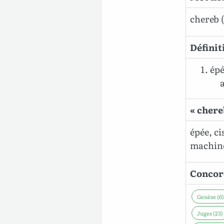
chereb
Définit
épé
« chere
épée, c
machine
Concord
Genèse (6)
Juges (23)