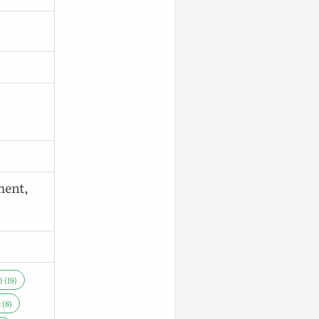
ment,
 (19)
 (8)