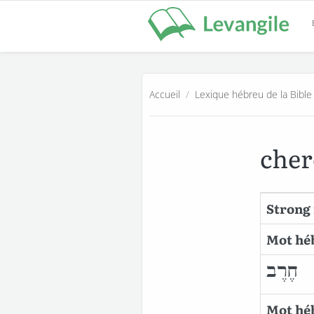
Accueil
/
Lexique hébreu de la Bible
che
Strong 
Mot hé
חֶרֶב
Mot héb