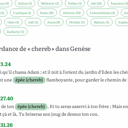
es (9)
Esdras (1)
Néhémie (2)
Esther (1)
Job (10)
Psaumes (18
(4)
Cantique (1)
Esaïe (18)
Jérémie (61)
Lamentations (4)
Ez
Osée (5)
Joël (1)
Amos (8)
Michée (3)
Nahum (3)
Sophon
Zacharie (3)
dance de « chereb » dans Genèse
3.24
i qu’il
chassa
Adam
; et il
mit
à
l’orient
du
jardin
d’Eden
les
ché
nt
une
épée (chereb)
flamboyante
, pour
garder
le
chemin
de
27.40
s
de ton
épée (chereb)
, Et tu seras
asservi
à ton
frère
; Mais en
t
çà et là, Tu
briseras
son
joug
de dessus ton
cou
.
31.26