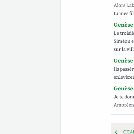
Alors
La
tu mes
fi
Genèse 
Le
troisi
Siméon
e
sur la
vil
Genèse
Ils
passèr
enlevère
Genèse
Je te
don
Amoréen
CHA