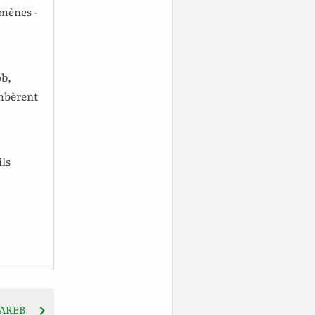
mènes
-
ob
,
mbèrent
ils
AREB