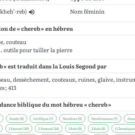
(kheh’-reb)
Nom féminin
ion de « chereb » en hébreu
e, couteau
outils pour tailler la pierre
b » est traduit dans la Louis Segond par
iseau, dessèchement, couteaux, ruines, glaive, instru
s ; 413
ance biblique du mot hébreu « chereb »
Exode (8)
Lévitique (7)
Nombres (9)
Deutéronome (7)
Josué
1 Samuel (19)
2 Samuel (14)
1 Rois (9)
2 Rois (8)
1 Chroniques