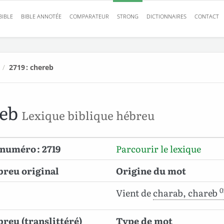
BIBLE
BIBLE ANNOTÉE
COMPARATEUR
STRONG
DICTIONNAIRES
CONTACT
/
2719 : chereb
reb
Lexique biblique hébreu
numéro : 2719
Parcourir le lexique
breu original
Origine du mot
0
Vient de
charab, chareb
reu (translittéré)
Type de mot