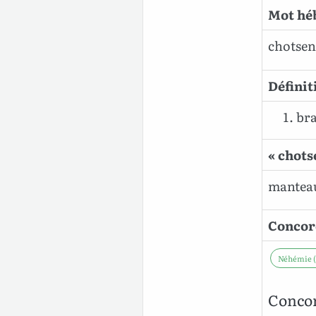
Mot héb
chotse
Définit
bra
« chots
manteau,
Concord
Néhémie (
Concor