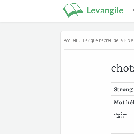
Accueil
/
Lexique hébreu de la Bible
cho
Strong
Mot hé
חוֹצֶן