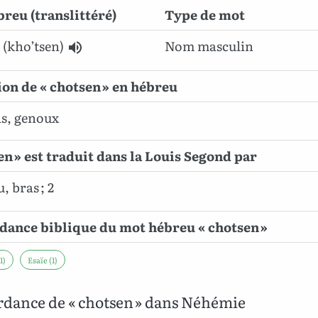
reu (translittéré)
Type de mot
n
(kho’tsen)
Nom masculin
ion de « chotsen » en hébreu
s, genoux
en » est traduit dans la Louis Segond par
 bras ; 2
ance biblique du mot hébreu « chotsen »
1)
Esaïe (1)
dance de « chotsen » dans Néhémie