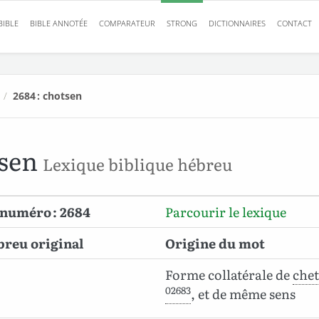
BIBLE
BIBLE ANNOTÉE
COMPARATEUR
STRONG
DICTIONNAIRES
CONTACT
/
2684 : chotsen
tsen
Lexique biblique hébreu
 numéro : 2684
Parcourir le lexique
breu original
Origine du mot
Forme collatérale de
che
02683
, et de même sens