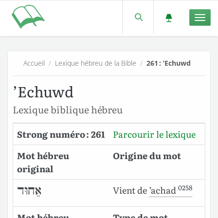
Men
Accueil
/
Lexique hébreu de la Bible
/
261 : ’Echuwd
’Echuwd
Lexique biblique hébreu
Strong numéro : 261
Parcourir le lexique
Mot hébreu
Origine du mot
original
0258
אֵחוּד
Vient de
’achad
Mot hébreu
Type de mot