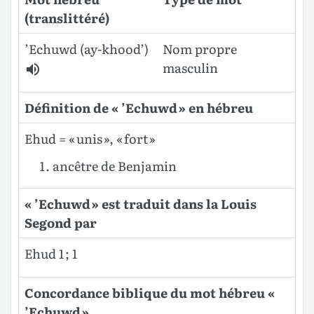
(translittéré)
’Echuwd
(ay-khood’)
Nom propre
masculin
Définition de « ’Echuwd » en hébreu
Ehud = « unis », « fort »
ancêtre de Benjamin
« ’Echuwd » est traduit dans la Louis
Segond par
Ehud 1 ; 1
Concordance biblique du mot hébreu «
’Echuwd »