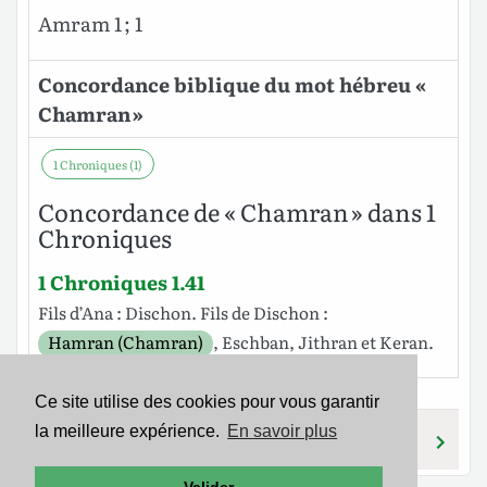
Amram 1 ; 1
Concordance biblique du mot hébreu «
Chamran »
1 Chroniques (1)
Concordance de « Chamran » dans 1
Chroniques
1 Chroniques 1.41
Fils
d’Ana
:
Dischon
.
Fils
de
Dischon
:
Hamran (Chamran)
,
Eschban
,
Jithran
et
Keran
.
Ce site utilise des cookies pour vous garantir
la meilleure expérience.
En savoir plus
CHAMORAH
CHAMASH