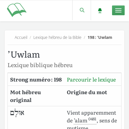
Men
Accueil
/
Lexique hébreu de la Bible
/
198 : ’Uwlam
’Uwlam
Lexique biblique hébreu
Strong numéro : 198
Parcourir le lexique
Mot hébreu
Origine du mot
original
אוּלָם
Vient apparemment
0481
de
’alam
, sens de
mutisme