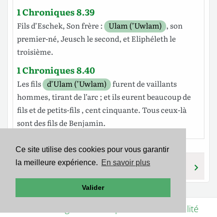
1 Chroniques 8.39
Fils
d’Eschek
, Son
frère
:
Ulam (’Uwlam)
, son
premier-né
,
Jeusch
le
second
, et
Eliphéleth
le
troisième
.
1 Chroniques 8.40
Les
fils
d’Ulam (’Uwlam)
furent de
vaillants
hommes
,
tirant
de
l’arc
; et ils eurent
beaucoup
de
fils
et de
petits-fils
,
cent
cinquante
. Tous ceux-là
sont des
fils
de
Benjamin
.
Ce site utilise des cookies pour vous garantir
la meilleure expérience.
En savoir plus
’UWLAM
’UWLAM
Valider
Mentions légales
-
Politique de confidentialité