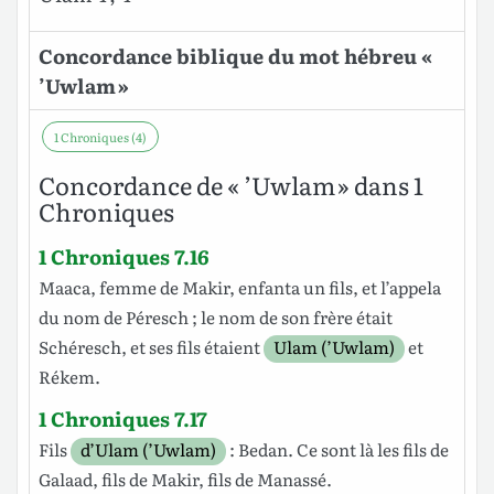
Concordance biblique du mot hébreu «
’Uwlam »
1 Chroniques (4)
Concordance de « ’Uwlam » dans 1
Chroniques
1 Chroniques 7.16
Maaca
,
femme
de
Makir
,
enfanta
un
fils
, et
l’appela
du
nom
de
Péresch
; le
nom
de son
frère
était
Schéresch
, et ses
fils
étaient
Ulam (’Uwlam)
et
Rékem
.
1 Chroniques 7.17
Fils
d’Ulam (’Uwlam)
:
Bedan
. Ce sont là les
fils
de
Galaad
,
fils
de
Makir
,
fils
de
Manassé
.