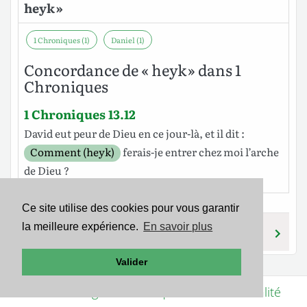
heyk »
1 Chroniques (1)
Daniel (1)
Concordance de « heyk » dans 1
Chroniques
1 Chroniques 13.12
David
eut
peur
de
Dieu
en ce
jour
-là, et il
dit
:
Comment (heyk)
ferais-je
entrer
chez moi
l’arche
de
Dieu
?
Ce site utilise des cookies pour vous garantir
la meilleure expérience.
En savoir plus
HAYAH
HEYKAL
Valider
Mentions légales
-
Politique de confidentialité