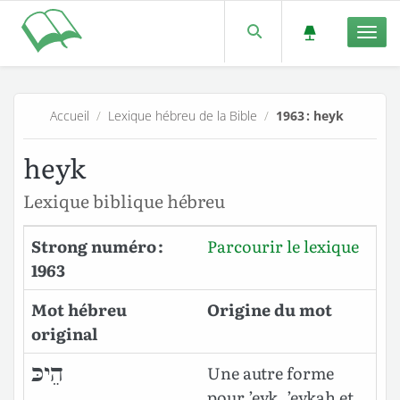
Men
Accueil
/
Lexique hébreu de la Bible
/
1963 : heyk
heyk
Lexique biblique hébreu
Strong numéro :
Parcourir le lexique
1963
Mot hébreu
Origine du mot
original
הֵיכּ
Une autre forme
pour
’eyk, ’eykah et