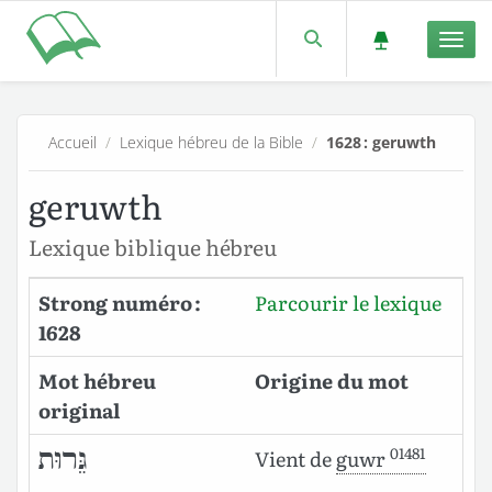
Men
Accueil
/
Lexique hébreu de la Bible
/
1628 : geruwth
geruwth
Lexique biblique hébreu
Strong numéro :
Parcourir le lexique
1628
Mot hébreu
Origine du mot
original
01481
גֵּרוּת
Vient de
guwr