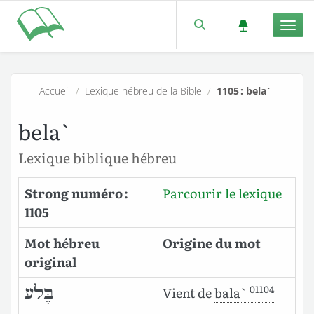
Men
Accueil
/
Lexique hébreu de la Bible
/
1105 : bela`
bela`
Lexique biblique hébreu
Strong numéro :
Parcourir le lexique
1105
Mot hébreu
Origine du mot
original
01104
בֶּלַע
Vient de
bala`