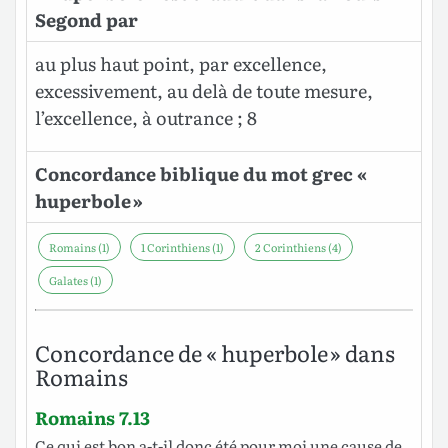
Segond par
au plus haut point, par excellence,
excessivement, au delà de toute mesure,
l’excellence, à outrance ; 8
Concordance biblique du mot grec «
huperbole »
Romains (1)
1 Corinthiens (1)
2 Corinthiens (4)
Galates (1)
Concordance de « huperbole » dans
Romains
Romains 7.13
Ce qui est
bon
a-t-il donc
été
pour
moi
une
cause
de