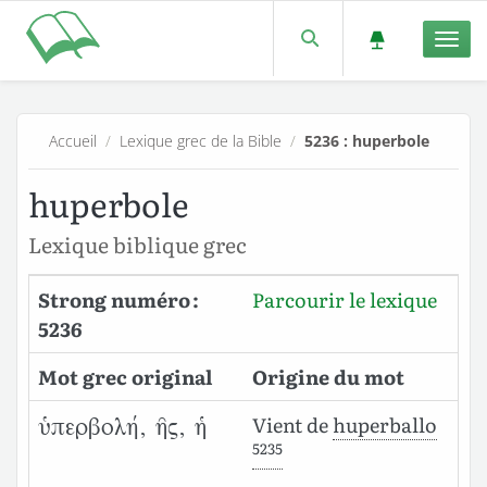
Men
Accueil
/
Lexique grec de la Bible
/
5236 : huperbole
huperbole
Lexique biblique grec
Strong numéro :
Parcourir le lexique
5236
Mot grec original
Origine du mot
Vient de
huperballo
ὑπερβολή, ῆς, ἡ
5235