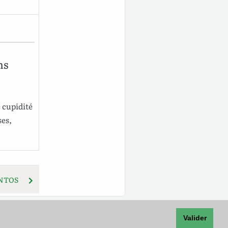
ns
 cupidité
ses
,
ONTOS
Valider