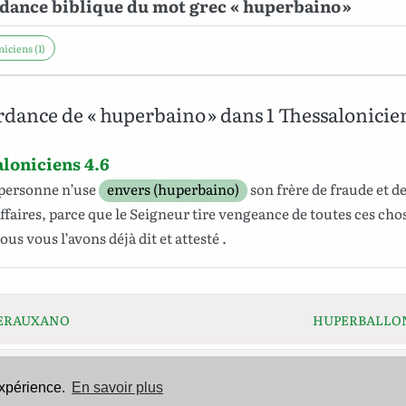
dance biblique du mot grec « huperbaino »
iciens (1)
dance de « huperbaino » dans 1 Thessalonicie
aloniciens 4.6
personne
n’use
envers (huperbaino)
son
frère
de
fraude
et
de
ffaires
,
parce que
le
Seigneur
tire
vengeance
de
toutes
ces
cho
ous
vous
l’avons déjà
dit
et
attesté
.
RAUXANO
HUPERBALL
expérience.
En savoir plus
Mentions légales
-
Politique de confidentialité