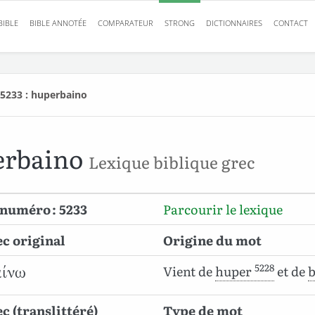
BIBLE
BIBLE ANNOTÉE
COMPARATEUR
STRONG
DICTIONNAIRES
CONTACT
5233 : huperbaino
erbaino
Lexique biblique grec
numéro : 5233
Parcourir le lexique
c original
Origine du mot
5228
Vient de
huper
et de
b
αίνω
c (translittéré)
Type de mot