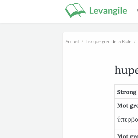
Accueil
/
Lexique grec de la Bible
/
hup
Strong 
Mot gre
ὑπερβ
Mot gre