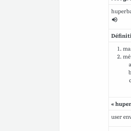
huperba
Définit
mar
mé
« huper
user env