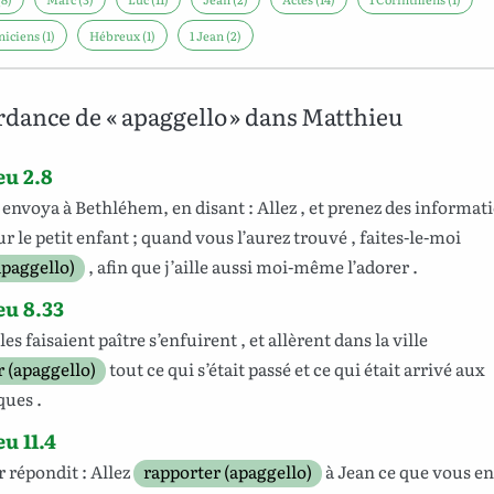
iciens (1)
Hébreux (1)
1 Jean (2)
dance de « apaggello » dans Matthieu
u 2.8
envoya
à
Bethléhem
, en
disant
:
Allez
, et prenez des
informat
ur
le petit
enfant
;
quand
vous l’aurez
trouvé
, faites-le-
moi
apaggello)
, afin
que
j’aille
aussi
moi-même
l’adorer
.
u 8.33
les faisaient
paître
s’enfuirent
,
et
allèrent
dans
la
ville
 (apaggello)
tout
ce qui s’était passé
et
ce qui était arrivé aux
ques
.
u 11.4
r
répondit
:
Allez
rapporter (apaggello)
à
Jean
ce
que
vous
en