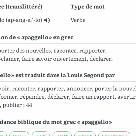
c (translittéré)
Type de mot
o (ap-ang-el’-lo)
Verbe
ion de « apaggello » en grec
orter des nouvelles, raconter, rapporter.
clamer, faire savoir ouvertement, déclarer.
ello » est traduit dans la Louis Segond par
voir, raconter, rapporter, annoncer, porter la nouvel
former, répandre, déclarer, faire un rapport, avertir
 publier ; 44
ance biblique du mot grec « apaggello »
8)
Marc (3)
Luc (11)
Jean (2)
Actes (14)
1 Corinthiens (1)