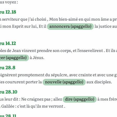
ous
voyez
:
u 12.18
n
serviteur
que
j’ai
choisi
,
Mon
bien-aimé
en
qui
mon
âme
a pr
i
mon
Esprit
sur
lui
,
Et
il
annoncera (apaggello)
la
justice
au
u 14.12
ples
de
Jean
vinrent
prendre
son
corps
,
et
l
’
ensevelirent
.
Et
ils
er (apaggello)
à
Jésus
.
eu 28.8
oignèrent
promptement
du
sépulcre
,
avec
crainte
et
avec une
g
lles
coururent
porter la
nouvelle (apaggello)
aux
disciples
.
u 28.10
us
leur
dit
: Ne
craignez
pas
;
allez
dire (apaggello)
à
mes
frèr
n
Galilée
: c’est
là
qu’ils
me
verront
.
u 28.11