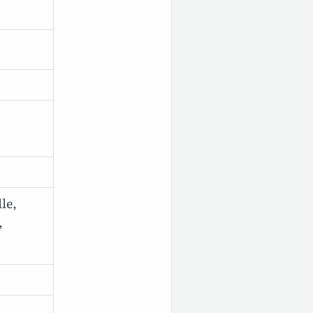
le,
,