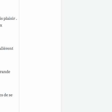
is
plaisir
.
x
allèrent
rande
es
de se