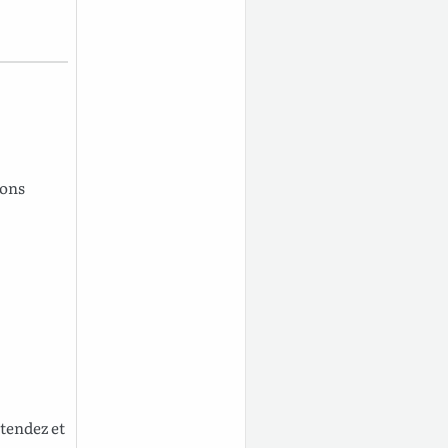
ions
tendez
et