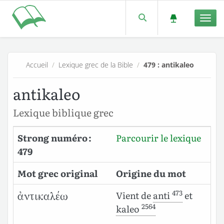
Men
Accueil
/
Lexique grec de la Bible
/
479 : antikaleo
antikaleo
Lexique biblique grec
Strong numéro :
Parcourir le lexique
479
Mot grec original
Origine du mot
473
Vient de
anti
et
ἀντικαλέω
2564
kaleo