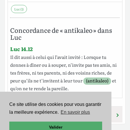
Luc (1)
Concordance de « antikaleo » dans
Luc
Luc 14.12
Il
dit
aussi
à celui qui
l
’avait
invité
:
Lorsque
tu
donnes
à
dîner
ou
à
souper
,
n’invite
pas
tes
amis
,
ni
tes
frères
,
ni
tes
parents
,
ni
des
voisins
riches
, de
peur
qu
’
ils
ne
t
’
invitent à leur tour
(antikaleo)
et
qu’on ne
te
rende
la
pareille
.
Ce site utilise des cookies pour vous garantir
la meilleure expérience.
En savoir plus
ANTIKATHISTEMI
ANTIKEIMAI
Valider