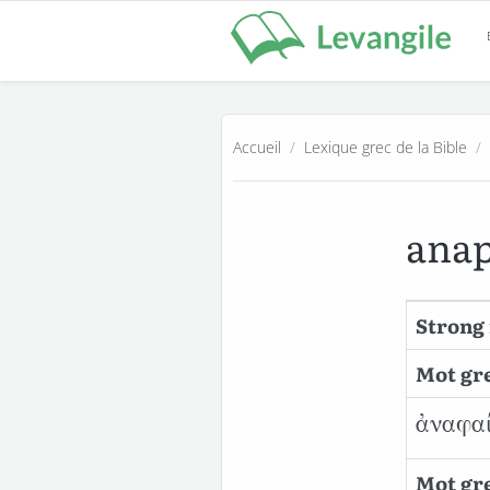
Accueil
/
Lexique grec de la Bible
/
ana
Strong 
Mot gre
ἀναφα
Mot gre