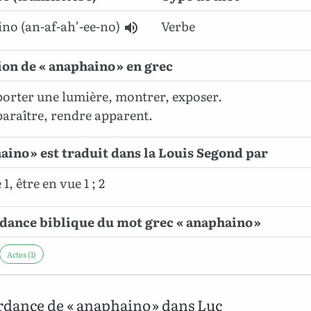
no (an-af-ah’-ee-no)
Verbe
ion de « anaphaino » en grec
orter une lumière, montrer, exposer.
araître, rendre apparent.
aino » est traduit dans la Louis Segond par
1, être en vue 1 ; 2
ance biblique du mot grec « anaphaino »
Actes (1)
dance de « anaphaino » dans Luc