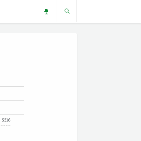
5316
o