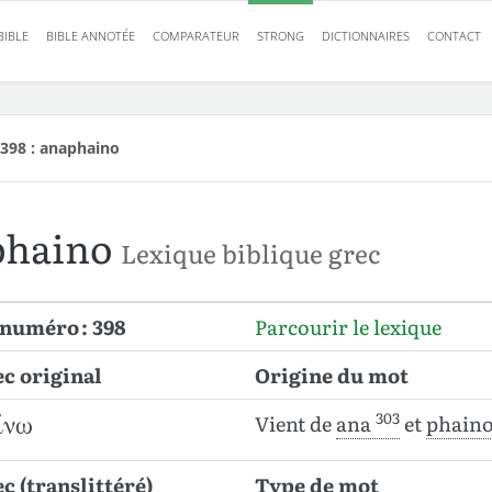
BIBLE
BIBLE ANNOTÉE
COMPARATEUR
STRONG
DICTIONNAIRES
CONTACT
398 : anaphaino
phaino
Lexique biblique grec
numéro : 398
Parcourir le lexique
c original
Origine du mot
303
Vient de
ana
et
phain
ίνω
c (translittéré)
Type de mot