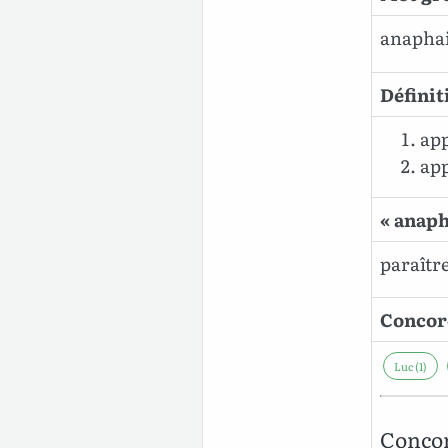
anaphai
Définit
app
app
« anaph
paraître 
Concord
Luc (1)
Concor