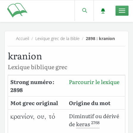
Men
Accueil
/
Lexique grec de la Bible
/
2898 : kranion
kranion
Lexique biblique grec
Strong numéro :
Parcourir le lexique
2898
Mot grec original
Origine du mot
Diminutif ou dérivé
κρανίον, ου, τό
2768
de
keras