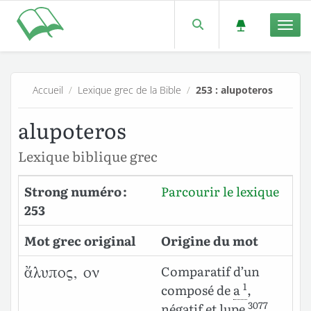
Men
Accueil
/
Lexique grec de la Bible
/
253 : alupoteros
alupoteros
Lexique biblique grec
Strong numéro :
Parcourir le lexique
253
Mot grec original
Origine du mot
Comparatif d’un
ἄλυπος, ον
1
composé de
a
,
3077
négatif et
lupe