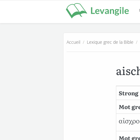
Accueil
/
Lexique grec de la Bible
/
aisc
Strong 
Mot gre
αἰσχρο
Mot gre