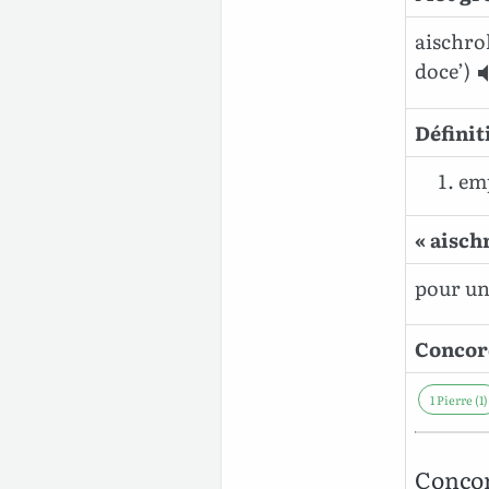
aischro
doce’)
Définit
emp
« aisch
pour un 
Concord
1 Pierre (1)
Concor