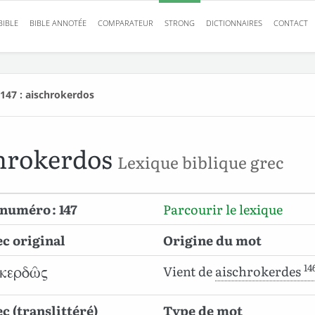
BIBLE
BIBLE ANNOTÉE
COMPARATEUR
STRONG
DICTIONNAIRES
CONTACT
147 : aischrokerdos
hrokerdos
Lexique biblique grec
numéro : 147
Parcourir le lexique
c original
Origine du mot
14
Vient de
aischrokerdes
κερδῶς
c (translittéré)
Type de mot