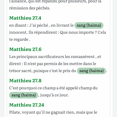
l’alliance
,
qui
est
répandu
pour
plusieurs
, pour la
rémission
des
péchés
.
Matthieu 27.4
en
disant
: J’ai
péché
, en
livrant
le
sang (haima)
innocent
.
Ils
répondirent
:
Que
nous
importe
? Cela
te
regarde
.
Matthieu 27.6
Les principaux
sacrificateurs
les
ramassèrent
, et
dirent
: Il n’est
pas
permis
de
les
mettre
dans
le
trésor
sacré,
puisque
c’est
le
prix
du
sang (haima)
.
Matthieu 27.8
C’est pourquoi
ce
champ
a été
appelé
champ
du
sang (haima)
,
jusqu’à
ce
jour
.
Matthieu 27.24
Pilate
,
voyant
qu
’il ne
gagnait
rien
,
mais
que le