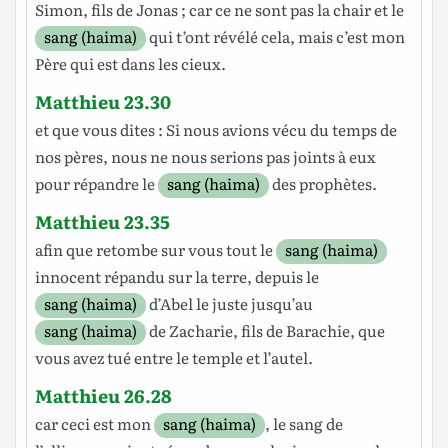
Simon
, fils de
Jonas
;
car
ce ne sont
pas
la
chair
et
le
sang (haima)
qui
t
’ont
révélé
cela,
mais
c’est
mon
Père
qui
est
dans
les
cieux
.
Matthieu 23.30
et
que vous
dites
:
Si
nous avions
vécu
du
temps
de
nos
pères
, nous ne nous
serions
pas
joints
à
eux
pour
répandre
le
sang (haima)
des
prophètes
.
Matthieu 23.35
afin
que
retombe
sur
vous
tout
le
sang (haima)
innocent
répandu
sur
la
terre
,
depuis
le
sang (haima)
d’Abel
le
juste
jusqu’au
sang (haima)
de
Zacharie
,
fils
de
Barachie
,
que
vous avez
tué
entre
le
temple
et
l’autel
.
Matthieu 26.28
car
ceci
est
mon
sang (haima)
, le sang de