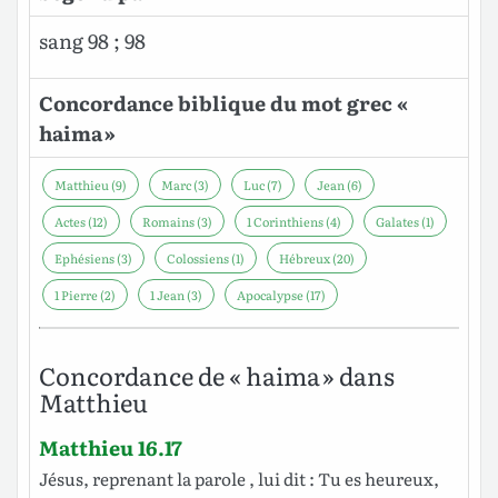
sang 98 ; 98
Concordance biblique du mot grec «
haima »
Matthieu (9)
Marc (3)
Luc (7)
Jean (6)
Actes (12)
Romains (3)
1 Corinthiens (4)
Galates (1)
Ephésiens (3)
Colossiens (1)
Hébreux (20)
1 Pierre (2)
1 Jean (3)
Apocalypse (17)
Concordance de « haima » dans
Matthieu
Matthieu 16.17
Jésus
, reprenant la
parole
,
lui
dit
: Tu
es
heureux
,