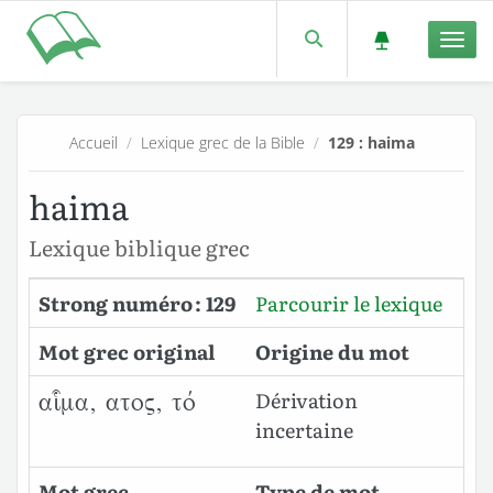
Men
Accueil
/
Lexique grec de la Bible
/
129 : haima
haima
Lexique biblique grec
Strong numéro : 129
Parcourir le lexique
Mot grec original
Origine du mot
Dérivation
αἷμα, ατος, τό
incertaine
Mot grec
Type de mot