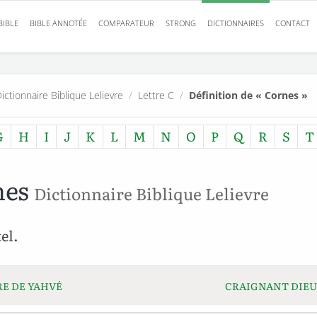
BIBLE
BIBLE ANNOTÉE
COMPARATEUR
STRONG
DICTIONNAIRES
CONTACT
ictionnaire Biblique Lelievre
/
Lettre C
/
Définition de « Cornes »
G
H
I
J
K
L
M
N
O
P
Q
R
S
T
nes
Dictionnaire Biblique Lelievre
el.
E DE YAHVÉ
CRAIGNANT DIEU 