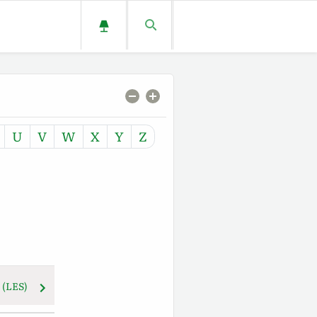
U
V
W
X
Y
Z
(LES)