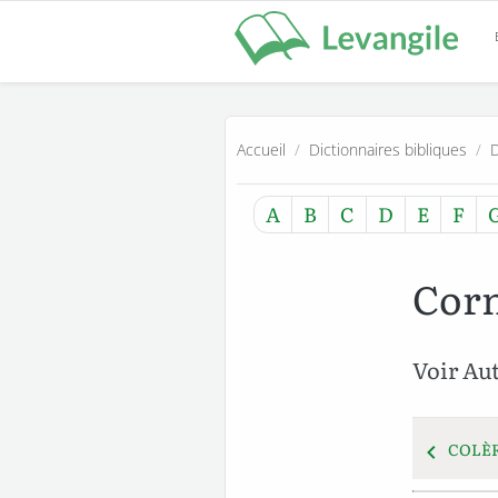
Accueil
/
Dictionnaires bibliques
/
D
A
B
C
D
E
F
Cor
Voir Aut
COLÈR