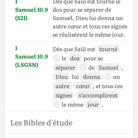
1
Dès que Saül eut tourné le
Samuel 10.9
dos pour se séparer de
(S21)
Samuel, Dieu lui donna un
autre cœur et tous ces signes
se réalisèrent le même jour.
1
Dès que Saül eut
tourné
Samuel 10.9
le
dos
pour se
(LSGSN)
séparer
de
Samuel
,
Dieu
lui
donna
un
autre
cœur
, et tous ces
signes
s’accomplirent
le même
jour
.
Les Bibles d'étude