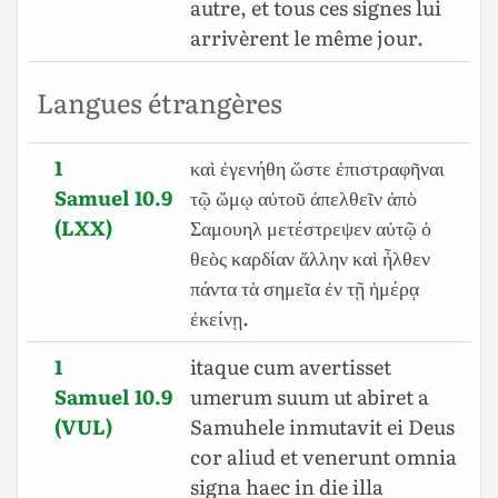
autre, et tous ces signes lui
arrivèrent le même jour.
Langues étrangères
1
καὶ ἐγενήθη ὥστε ἐπιστραφῆναι
Samuel 10.9
τῷ ὤμῳ αὐτοῦ ἀπελθεῖν ἀπὸ
(LXX)
Σαμουηλ μετέστρεψεν αὐτῷ ὁ
θεὸς καρδίαν ἄλλην καὶ ἦλθεν
πάντα τὰ σημεῖα ἐν τῇ ἡμέρᾳ
ἐκείνῃ.
1
itaque cum avertisset
Samuel 10.9
umerum suum ut abiret a
(VUL)
Samuhele inmutavit ei Deus
cor aliud et venerunt omnia
signa haec in die illa