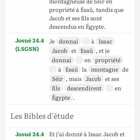
montagneuse de Séir en
propriété à Ésaü, tandis que
Jacob et ses fils sont
descendus en Égypte.
Josué 24.4
Je
donnai
à
Isaac
(LSGSN)
Jacob
et
Esaü
, et je
donnai
en
propriété
à
Esaü
la
montagne
de
Séir
, mais
Jacob
et ses
fils
descendirent
en
Égypte
.
Les Bibles d'étude
Josué 24.4
Et j’ai donné à Isaac Jacob et