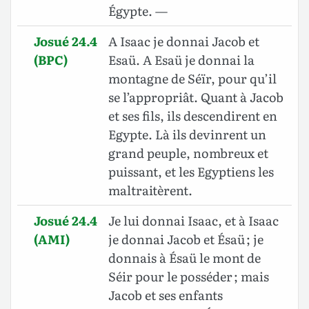
Égypte. —
Josué 24.4
A Isaac je donnai Jacob et
(BPC)
Esaü. A Esaü je donnai la
montagne de Séïr, pour qu’il
se l’appropriât. Quant à Jacob
et ses fils, ils descendirent en
Egypte. Là ils devinrent un
grand peuple, nombreux et
puissant, et les Egyptiens les
maltraitèrent.
Josué 24.4
Je lui donnai Isaac, et à Isaac
(AMI)
je donnai Jacob et Ésaü ; je
donnais à Ésaü le mont de
Séir pour le posséder ; mais
Jacob et ses enfants