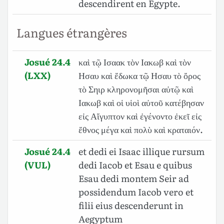
descendirent en Égypte.
Langues étrangères
Josué 24.4
καὶ τῷ Ισαακ τὸν Ιακωβ καὶ τὸν
(LXX)
Ησαυ καὶ ἔδωκα τῷ Ησαυ τὸ ὄρος
τὸ Σηιρ κληρονομῆσαι αὐτῷ καὶ
Ιακωβ καὶ οἱ υἱοὶ αὐτοῦ κατέβησαν
εἰς Αἴγυπτον καὶ ἐγένοντο ἐκεῖ εἰς
ἔθνος μέγα καὶ πολὺ καὶ κραταιόν.
Josué 24.4
et dedi ei Isaac illique rursum
(VUL)
dedi Iacob et Esau e quibus
Esau dedi montem Seir ad
possidendum Iacob vero et
filii eius descenderunt in
Aegyptum