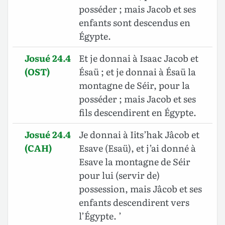
posséder ; mais Jacob et ses
enfants sont descendus en
Égypte.
Josué 24.4
Et je donnai à Isaac Jacob et
(OST)
Ésaü ; et je donnai à Ésaü la
montagne de Séir, pour la
posséder ; mais Jacob et ses
fils descendirent en Égypte.
Josué 24.4
Je donnai à Iits’hak Jâcob et
(CAH)
Esave (Esaü), et j’ai donné à
Esave la montagne de Séir
pour lui (servir de)
possession, mais Jâcob et ses
enfants descendirent vers
l’Égypte. ’