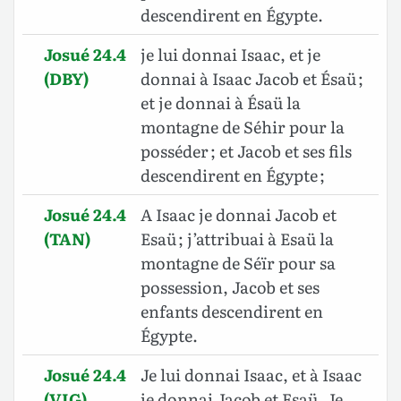
descendirent en Égypte.
Josué 24.4
je lui donnai Isaac, et je
(DBY)
donnai à Isaac Jacob et Ésaü ;
et je donnai à Ésaü la
montagne de Séhir pour la
posséder ; et Jacob et ses fils
descendirent en Égypte ;
Josué 24.4
A Isaac je donnai Jacob et
(TAN)
Esaü ; j’attribuai à Esaü la
montagne de Séïr pour sa
possession, Jacob et ses
enfants descendirent en
Égypte.
Josué 24.4
Je lui donnai Isaac, et à Isaac
(VIG)
je donnai Jacob et Esaü. Je