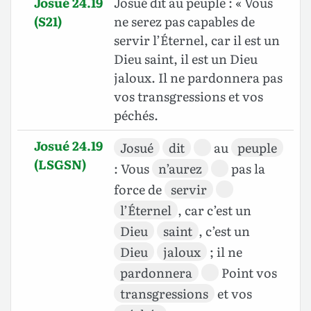
Josué 24.19
Josué dit au peuple : « Vous
(S21)
ne serez pas capables de
servir l’Éternel, car il est un
Dieu saint, il est un Dieu
jaloux. Il ne pardonnera pas
vos transgressions et vos
péchés.
Josué 24.19
Josué
dit
au
peuple
(LSGSN)
: Vous
n’aurez
pas la
force de
servir
l’Éternel
, car c’est un
Dieu
saint
, c’est un
Dieu
jaloux
; il ne
pardonnera
Point vos
transgressions
et vos