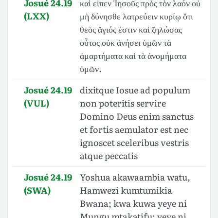
Josué 24.19
καὶ εἶπεν Ἰησοῦς πρὸς τὸν λαόν οὐ
(LXX)
μὴ δύνησθε λατρεύειν κυρίῳ ὅτι
θεὸς ἅγιός ἐστιν καὶ ζηλώσας
οὗτος οὐκ ἀνήσει ὑμῶν τὰ
ἁμαρτήματα καὶ τὰ ἀνομήματα
ὑμῶν.
Josué 24.19
dixitque Iosue ad populum
(VUL)
non poteritis servire
Domino Deus enim sanctus
et fortis aemulator est nec
ignoscet sceleribus vestris
atque peccatis
Josué 24.19
Yoshua akawaambia watu,
(SWA)
Hamwezi kumtumikia
Bwana; kwa kuwa yeye ni
Mungu mtakatifu; yeye ni