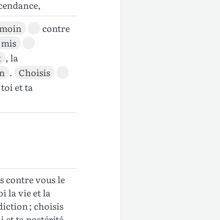
escendance,
émoin
contre
mis
t
, la
on
.
Choisis
 toi et ta
s contre vous le
oi la vie et la
iction ; choisis
i et ta postérité,