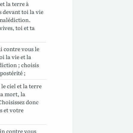
t la terre à
 devant toi la vie
 malédiction.
ives, toi et ta
i contre vous le
oi la vie et la
iction ; choisis
 postérité ;
e ciel et la terre
la mort, la
 Choisissez donc
s et votre
in contre vous