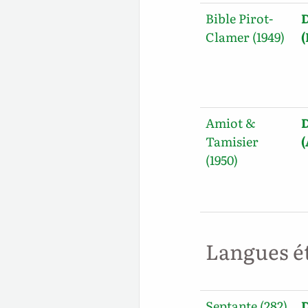
Bible Pirot-
Clamer (1949)
(
Amiot &
Tamisier
(1950)
Langues é
Septante (282)