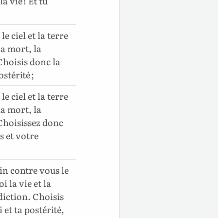
a vie ! Et tu
e ciel et la terre
la mort, la
Choisis donc la
ostérité ;
e ciel et la terre
la mort, la
 Choisissez donc
s et votre
in contre vous le
oi la vie et la
diction. Choisis
i et ta postérité,