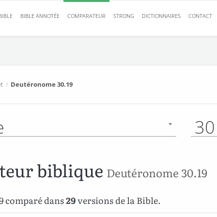
BIBLE
BIBLE ANNOTÉE
COMPARATEUR
STRONG
DICTIONNAIRES
CONTACT
t
/
Deutéronome 30.19
e
30
eur biblique
Deutéronome 30.19
9 comparé dans
29
versions de la Bible.