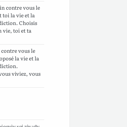
in contre vous le
 toi la vie et la
diction. Choisis
vie, toi et ta
 contre vous le
roposé la vie et la
diction.
 vous viviez, vous
οὐρανὸν καὶ τὴν γῆν