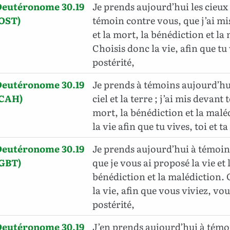
Deutéronome 30.19
Je prends aujourd’hui les cieux e
(OST)
témoin contre vous, que j’ai mis
et la mort, la bénédiction et la
Choisis donc la vie, afin que tu v
postérité,
Deutéronome 30.19
Je prends à témoins aujourd’hu
(CAH)
ciel et la terre ; j’ai mis devant t
mort, la bénédiction et la maléd
la vie afin que tu vives, toi et ta
Deutéronome 30.19
Je prends aujourd’hui à témoin l
(GBT)
que je vous ai proposé la vie et 
bénédiction et la malédiction.
la vie, afin que vous viviez, vou
postérité,
Deutéronome 30.19
J’en prends aujourd’hui à témo