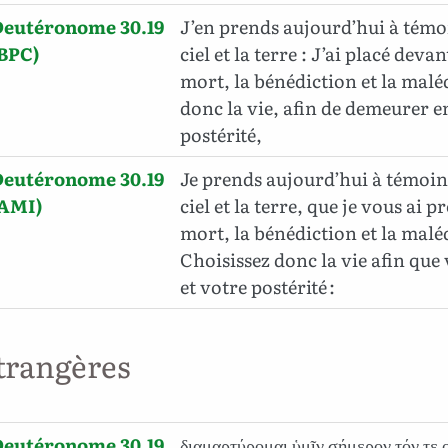
Deutéronome 30.19
J’en prends aujourd’hui à témo
BPC)
ciel et la terre : J’ai placé devant
mort, la bénédiction et la malé
donc la vie, afin de demeurer en 
postérité,
Deutéronome 30.19
Je prends aujourd’hui à témoin
(AMI)
ciel et la terre, que je vous ai p
mort, la bénédiction et la malé
Choisissez donc la vie afin que
et votre postérité :
trangères
Deutéronome 30.19
διαμαρτύρομαι ὑμῖν σήμερον τόν τε 