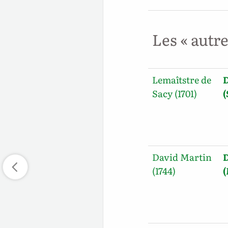
Les « autr
Lemaîtstre de
Sacy (1701)
David Martin
(1744)