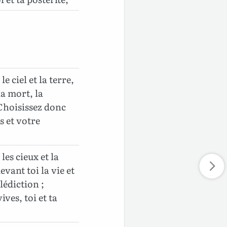
e ciel et la terre,
la mort, la
 Choisissez donc
s et votre
es cieux et la
evant toi la vie et
lédiction ;
ives, toi et ta