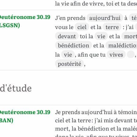
la vie afin de vivre, toi et ta d
Deutéronome 30.19
J’en prends
aujourd’hui
à
t
(LSGSN)
vous le
ciel
et la
terre
: j’ai
devant
toi la
vie
et la
mor
bénédiction
et la
malédicti
la
vie
, afin que tu
vives
,
postérité
,
 d'étude
Deutéronome 30.19
Je prends aujourd’hui à témoin
(BAN)
ciel et la terre : j’ai mis devant t
mort, la bénédiction et la maléd
donc la vie, afin que tu vives, to