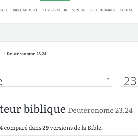
BIBLE
BIBLE ANNOTÉE
COMPARATEUR
STRONG
DICTIONNAIRES
CONTACT
t
/
Deutéronome 23.24
e
23
eur biblique
Deutéronome 23.24
24 comparé dans
29
versions de la Bible.