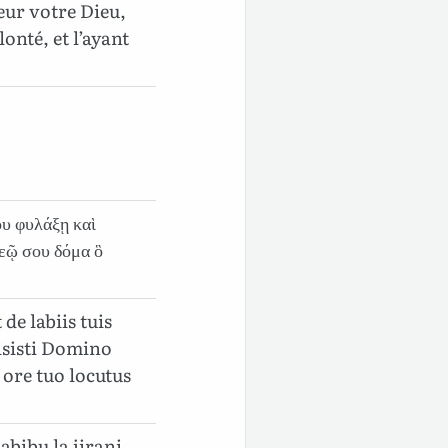
eur votre Dieu,
lonté, et l’ayant
ου φυλάξῃ καὶ
θεῷ σου δόμα ὃ
de labiis tuis
misisti Domino
 ore tuo locutus
bibu la jirani