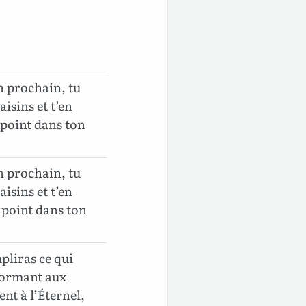
on prochain, tu
isins et t’en
 point dans ton
on prochain, tu
isins et t’en
s point dans ton
pliras ce qui
nformant aux
nt à l’Éternel,