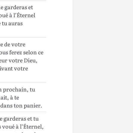
 le garderas et
ué à l’Éternel
 tu auras
e de votre
ous ferez selon ce
eur votre Dieu,
uivant votre
on prochain, tu
it, à te
 dans ton panier.
le garderas et tu
 voué à l’Éternel,