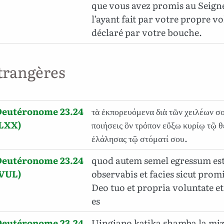
que vous avez promis au Seign
l’ayant fait par votre propre vo
déclaré par votre bouche.
trangères
Deutéronome 23.24
τὰ ἐκπορευόμενα διὰ τῶν χειλέων σ
(LXX)
ποιήσεις ὃν τρόπον εὔξω κυρίῳ τῷ 
ἐλάλησας τῷ στόματί σου.
Deutéronome 23.24
quod autem semel egressum est 
(VUL)
observabis et facies sicut pro
Deo tuo et propria voluntate et
es
Deutéronome 23.24
Uingiapo katika shamba la miza