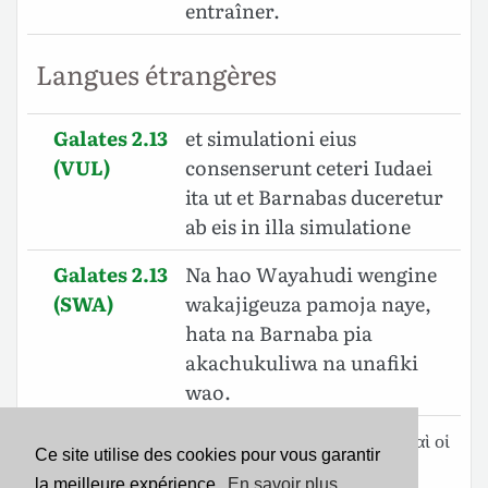
entraîner.
Langues étrangères
Galates 2.13
et simulationi eius
(VUL)
consenserunt ceteri Iudaei
ita ut et Barnabas duceretur
ab eis in illa simulatione
Galates 2.13
Na hao Wayahudi wengine
(SWA)
wakajigeuza pamoja naye,
hata na Barnaba pia
akachukuliwa na unafiki
wao.
Galates 2.13
καὶ συνυπεκρίθησαν αὐτῷ ⸀καὶ οἱ
Ce site utilise des cookies pour vous garantir
(SBLGNT)
λοιποὶ Ἰουδαῖοι, ὥστε καὶ
la meilleure expérience.
En savoir plus