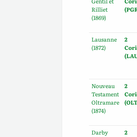
Gentil et
Cori
Rilliet
(PGR
(1869)
Lausanne
2
(1872)
Cori
(LAU
Nouveau
2
Testament
Cori
Oltramare
(OLT
(1874)
Darby
2