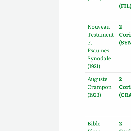
(FIL
Nouveau
2
Testament
Cori
et
(SYN
Psaumes
Synodale
(1921)
Auguste
2
Crampon
Cori
(1923)
(CR
Bible
2