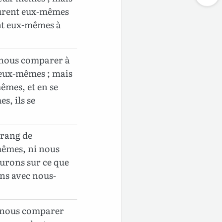
surent eux-mêmes
nt eux-mêmes à
 nous comparer à
eux-mêmes ; mais
mes, et en se
, ils se
 rang de
mêmes, ni nous
urons sur ce que
ns avec nous-
u nous comparer