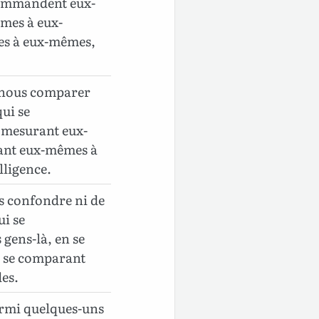
commandent eux-
mes à eux-
es à eux-mêmes,
u nous comparer
ui se
 mesurant eux-
ant eux-mêmes à
lligence.
s confondre ni de
i se
gens-là, en se
n se comparant
es.
armi quelques-uns