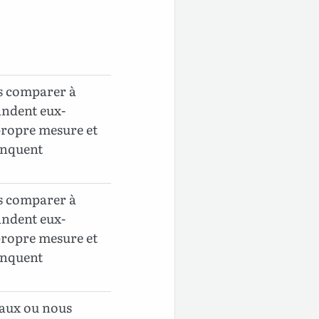
s comparer à
andent eux-
propre mesure et
anquent
s comparer à
andent eux-
propre mesure et
anquent
gaux ou nous