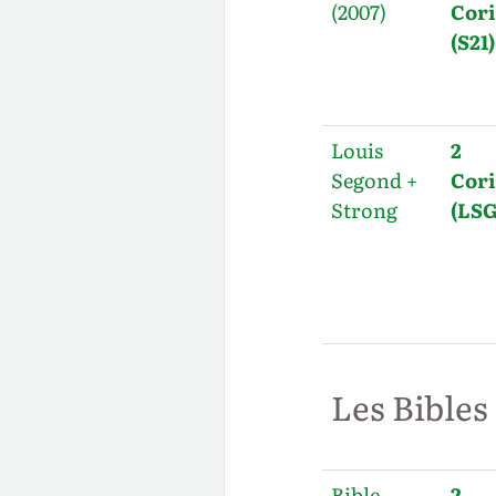
(2007)
Cori
(S21)
Louis
2
Segond +
Cori
Strong
(LS
Les Bibles
Bible
2