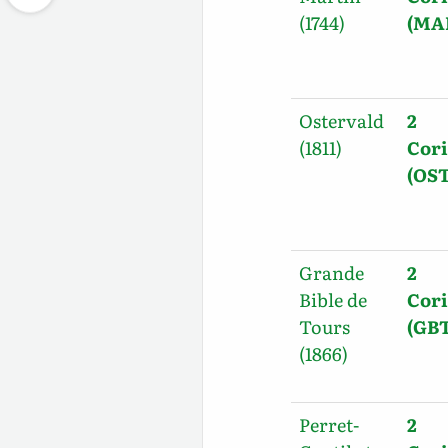
(1744)
(MA
Ostervald
2
(1811)
Cori
(OST
Grande
2
Bible de
Cori
Tours
(GBT
(1866)
Perret-
2