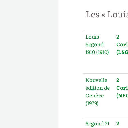
Les « Loui
Louis
2
Segond
Cori
1910 (1910)
(LSG
Nouvelle
2
édition de
Cori
Genève
(NE
(1979)
Segond 21
2