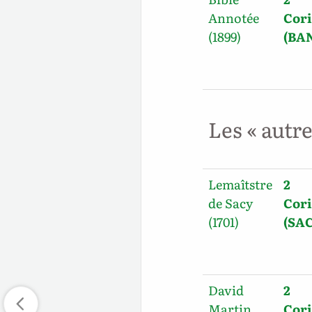
Annotée
Cori
(1899)
(BA
Les « autr
Lemaîtstre
2
de Sacy
Cori
(1701)
(SAC
David
2
Martin
Cori