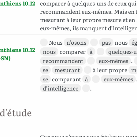
nthiens 10.12
comparer à quelques-uns de ceux qui
recommandent eux-mêmes. Mais en fa
mesurant à leur propre mesure et en
eux-mêmes, ils manquent d’intellige
Nous
n’osons
pas
nous
ég
nthiens 10.12
nous
comparer
à
quelques-
GSN)
recommandent
eux-mêmes
.
se
mesurant
à leur propre
m
se
comparant
à
eux-mêmes
d’intelligence
.
 d'étude
Car nous n’osons nous égaler ou nou