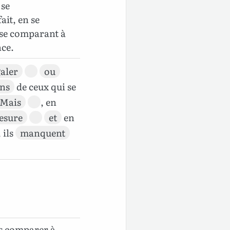
 se
it, en se
 se comparant à
nce.
aler
ou
uns
de ceux qui se
Mais
, en
esure
et
en
, ils
manquent
s comparer à