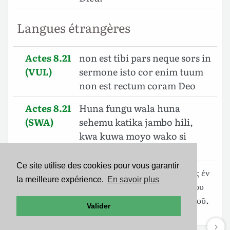
Langues étrangères
Actes 8.21
non est tibi pars neque sors in
(VUL)
sermone isto cor enim tuum
non est rectum coram Deo
Actes 8.21
Huna fungu wala huna
(SWA)
sehemu katika jambo hili,
kwa kuwa moyo wako si
mnyofu mbele za Mungu.
Ce site utilise des cookies pour vous garantir
Actes 8.21
οὐκ ἔστιν σοι μερὶς οὐδὲ κλῆρος ἐν
la meilleure expérience.
En savoir plus
(SBLGNT)
τῷ λόγῳ τούτῳ, ἡ γὰρ καρδία σου
οὐκ ἔστιν εὐθεῖα ⸀ἔναντι τοῦ θεοῦ.
Valider