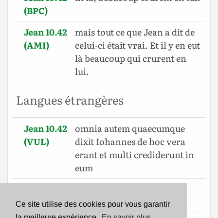
(BPC)
Jean 10.42
mais tout ce que Jean a dit de
(AMI)
celui-ci était vrai. Et il y en eut
là beaucoup qui crurent en
lui.
Langues étrangères
Jean 10.42
omnia autem quaecumque
(VUL)
dixit Iohannes de hoc vera
erant et multi crediderunt in
eum
Jean 10.42
Nao wengi wakamwamini
(SWA)
huko.
Ce site utilise des cookies pour vous garantir
la meilleure expérience.
En savoir plus