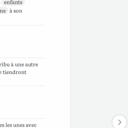
s
enfants
ne
à son
ribu à une autre
se tiendront
es les unes avec