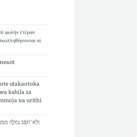
πὶ φυλὴν ἑτέραν
σκολληθήσονται οἱ
aneant
ote utakaotoka
wa kabila za
 mmoja na urithi
וְלֹֽא־תִסֹּ֧ב נַחֲלָ֛ה מִמַּטֶּ