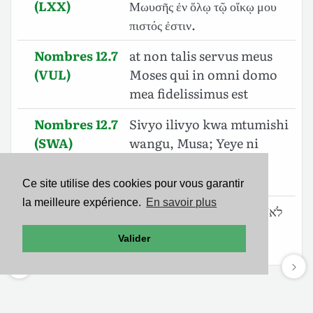
(LXX)
Μωυσῆς ἐν ὅλῳ τῷ οἴκῳ μου
πιστός ἐστιν.
Nombres 12.7
at non talis servus meus
(VUL)
Moses qui in omni domo
mea fidelissimus est
Nombres 12.7
Sivyo ilivyo kwa mtumishi
(SWA)
wangu, Musa; Yeye ni
mwaminifu katika
nyumba yangu yote;
Ce site utilise des cookies pour vous garantir
la meilleure expérience.
En savoir plus
Nombres 12.7
לֹא־כֵ֖ן עַבְדִּ֣י מֹשֶׁ֑ה בְּכָל־בֵּיתִ֖י נֶאֱמָ֥ן
(BHS)
הֽוּא׃
Valider