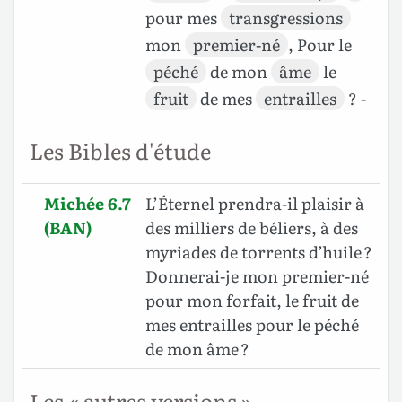
pour mes
transgressions
mon
premier-né
, Pour le
péché
de mon
âme
le
fruit
de mes
entrailles
? -
Les Bibles d'étude
Michée 6.7
L’Éternel prendra-il plaisir à
(BAN)
des milliers de béliers, à des
myriades de torrents d’huile ?
Donnerai-je mon premier-né
pour mon forfait, le fruit de
mes entrailles pour le péché
de mon âme ?
Les « autres versions »