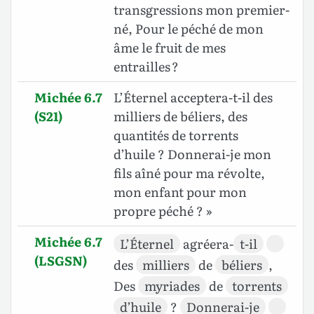
transgressions mon premier-
né, Pour le péché de mon
âme le fruit de mes
entrailles ?
Michée 6.7
L’Éternel acceptera-t-il des
(S21)
milliers de béliers, des
quantités de torrents
d’huile ? Donnerai-je mon
fils aîné pour ma révolte,
mon enfant pour mon
propre péché ? »
Michée 6.7
L’Éternel
agréera-
t-il
(LSGSN)
des
milliers
de
béliers
,
Des
myriades
de
torrents
d’huile
?
Donnerai-je