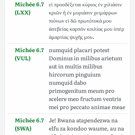
Michée 6.7
εἰ προσδέξεται κύριος ἐν χιλιάσιν
(LXX)
κριῶν ἢ ἐν μυριάσιν χειμάρρων
πιόνων εἰ δῶ πρωτότοκά μου
ἀσεβείας καρπὸν κοιλίας μου ὑπὲρ
ἁμαρτίας ψυχῆς μου.
Michée 6.7
numquid placari potest
(VUL)
Dominus in milibus arietum
aut in multis milibus
hircorum pinguium
numquid dabo
primogenitum meum pro
scelere meo fructum ventris
mei pro peccato animae meae
Michée 6.7
Je! Bwana atapendezwa na
(SWA)
elfu za kondoo waume, au na