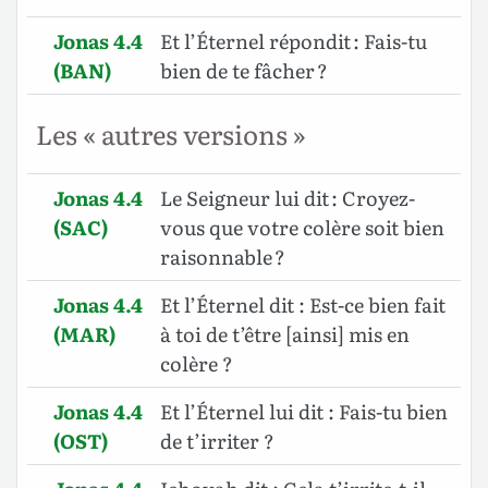
Jonas 4.4
Et l’Éternel répondit : Fais-tu
(BAN)
bien de te fâcher ?
Les « autres versions »
Jonas 4.4
Le Seigneur lui dit : Croyez-
(SAC)
vous que votre colère soit bien
raisonnable ?
Jonas 4.4
Et l’Éternel dit : Est-ce bien fait
(MAR)
à toi de t’être [ainsi] mis en
colère ?
Jonas 4.4
Et l’Éternel lui dit : Fais-tu bien
(OST)
de t’irriter ?