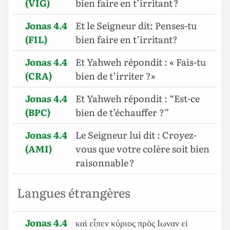
(VIG)
bien faire en t’irritant ?
Jonas 4.4
Et le Seigneur dit: Penses-tu
(FIL)
bien faire en t’irritant?
Jonas 4.4
Et Yahweh répondit : « Fais-tu
(CRA)
bien de t’irriter ?»
Jonas 4.4
Et Yahweh répondit : “Est-ce
(BPC)
bien de t’échauffer ?”
Jonas 4.4
Le Seigneur lui dit : Croyez-
(AMI)
vous que votre colère soit bien
raisonnable ?
Langues étrangères
Jonas 4.4
καὶ εἶπεν κύριος πρὸς Ιωναν εἰ