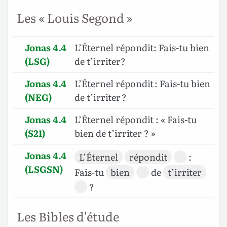
Les « Louis Segond »
Jonas 4.4
L’Éternel répondit: Fais-tu bien
(LSG)
de t’irriter?
Jonas 4.4
L’Éternel répondit : Fais-tu bien
(NEG)
de t’irriter ?
Jonas 4.4
L’Éternel répondit : « Fais-tu
(S21)
bien de t’irriter ? »
Jonas 4.4
L’Éternel
répondit
:
(LSGSN)
Fais-tu
bien
de
t’irriter
?
Les Bibles d'étude