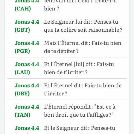
Jonas 4.4
Iehovah dit : Cela t’irrite-t-il
(CAH)
bien ?
Jonas 4.4
Le Seigneur lui dit : Penses-tu
(GBT)
que ta colère soit raisonnable ?
Jonas 4.4
Mais l’Éternel dit : Fais-tu bien
(PGR)
de te dépiter ?
Jonas 4.4
Et l’Éternel [lui] dit : Fais-tu
(LAU)
bien de t’irriter ?
Jonas 4.4
Et l’Éternel dit : Fais-tu bien de
(DBY)
t’irriter ?
Jonas 4.4
L’Éternel répondit : "Est-ce à
(TAN)
bon droit que tu t’affliges ?"
Jonas 4.4
Et le Seigneur dit : Penses-tu