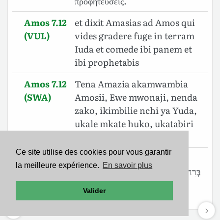
προφητεύσεις.
Amos 7.12
et dixit Amasias ad Amos qui
(VUL)
vides gradere fuge in terram
Iuda et comede ibi panem et
ibi prophetabis
Amos 7.12
Tena Amazia akamwambia
(SWA)
Amosii, Ewe mwonaji, nenda
zako, ikimbilie nchi ya Yuda,
ukale mkate huko, ukatabiri
huko;
Ce site utilise des cookies pour vous garantir
Amos 7.12
וַיֹּ֤אמֶר אֲמַצְיָה֙ אֶל־עָמֹ֔וס חֹזֶ֕ה לֵ֥ךְ
la meilleure expérience.
En savoir plus
(BHS)
בְּרַח־לְךָ֖ אֶל־אֶ֣רֶץ יְהוּדָ֑ה וֶאֱכָל־שָׁ֣ם לֶ֔חֶם
וְשָׁ֖ם תִּנָּבֵֽא׃
Valider