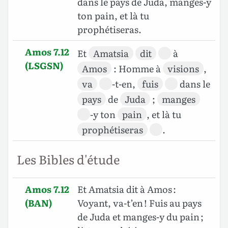
dans le pays de Juda, manges-y
ton pain, et là tu
prophétiseras.
Amos 7.12
Et
Amatsia
dit
à
(LSGSN)
Amos
: Homme à
visions
,
va
-t-en,
fuis
dans le
pays
de
Juda
;
manges
-y ton
pain
, et là tu
prophétiseras
.
Les Bibles d'étude
Amos 7.12
Et Amatsia dit à Amos :
(BAN)
Voyant, va-t’en ! Fuis au pays
de Juda et manges-y du pain ;