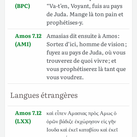
(BPC)
“Va-t’en, Voyant, fuis au pays
de Juda. Mange là ton pain et
prophétises-y.
Amos 7.12
Amasias dit ensuite à Amos :
(AMI)
Sortez d’ici, homme de vision ;
fuyez au pays de Juda, où vous
trouverez de quoi vivre ; et
vous prophétiserez là tant que
vous voudrez.
Langues étrangères
Amos 7.12
καὶ εἶπεν Αμασιας πρὸς Αμως ὁ
(LXX)
ὁρῶν βάδιζε ἐκχώρησον εἰς γῆν
Ιουδα καὶ ἐκεῖ καταβίου καὶ ἐκεῖ