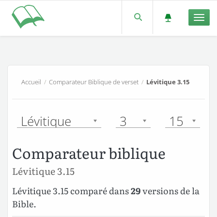
Men
Accueil
/
Comparateur Biblique de verset
/
Lévitique 3.15
Lévitique
3
15
Comparateur biblique
Lévitique 3.15
Lévitique 3.15 comparé dans
29
versions de la
Bible.