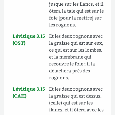
jusque sur les flancs, et il
ôtera la taie qui est sur le
foie [pour la mettre] sur
les rognons.
Lévitique 3.15
Et les deux rognons avec
(OST)
la graisse qui est sur eux,
ce qui est sur les lombes,
et la membrane qui
recouvre le foie ; il la
détachera près des
rognons.
Lévitique 3.15
Et les deux rognons avec
(CAH)
la graisse qui est dessus,
(celle) qui est sur les
flancs, et il ôtera avec les