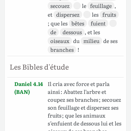
secouez
le
feuillage
,
et
dispersez
les
fruits
; que les
bêtes
fuient
de
dessous
, et les
oiseaux
du
milieu
de ses
branches
!
Les Bibles d'étude
Daniel 4.14
Il cria avec force et parla
(BAN)
ainsi : Abattez l’arbre et
coupez ses branches ; secouez
son feuillage et dispersez ses
fruits ; que les animaux
s’enfuient de dessous lui et les