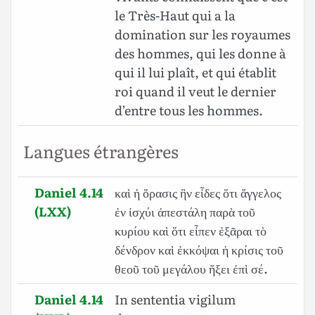
le Très-Haut qui a la
domination sur les royaumes
des hommes, qui les donne à
qui il lui plaît, et qui établit
roi quand il veut le dernier
d’entre tous les hommes.
Langues étrangères
Daniel 4.14
καὶ ἡ ὅρασις ἣν εἶδες ὅτι ἄγγελος
(LXX)
ἐν ἰσχύι ἀπεστάλη παρὰ τοῦ
κυρίου καὶ ὅτι εἶπεν ἐξᾶραι τὸ
δένδρον καὶ ἐκκόψαι ἡ κρίσις τοῦ
θεοῦ τοῦ μεγάλου ἥξει ἐπὶ σέ.
Daniel 4.14
In sententia vigilum