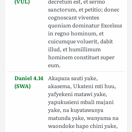
(VUL)
decretum est, et sermo
sanctorum, et petitio; donec
cognoscant viventes
quoniam dominatur Excelsus
in regno hominum, et
cuicumque voluerit, dabit
illud, et humillimum
hominem constituet super
eum.
Daniel 4.14
Akapaza sauti yake,
(SWA)
akasema, Ukateni mti huu,
yafyekeni matawi yake,
yapukusieni mbali majani
yake, na kuyatawanya
matunda yake, wanyama na
waondoke hapo chini yake,