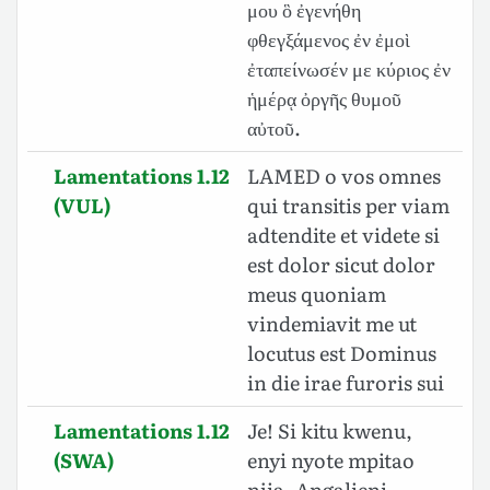
μου ὃ ἐγενήθη
φθεγξάμενος ἐν ἐμοὶ
ἐταπείνωσέν με κύριος ἐν
ἡμέρᾳ ὀργῆς θυμοῦ
αὐτοῦ.
Lamentations 1.12
LAMED o vos omnes
(VUL)
qui transitis per viam
adtendite et videte si
est dolor sicut dolor
meus quoniam
vindemiavit me ut
locutus est Dominus
in die irae furoris sui
Lamentations 1.12
Je! Si kitu kwenu,
(SWA)
enyi nyote mpitao
njia, Angalieni,