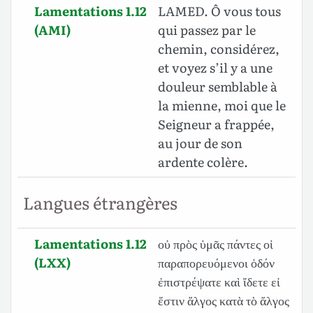
Lamentations 1.12
LAMED. Ô vous tous
(AMI)
qui passez par le
chemin, considérez,
et voyez s’il y a une
douleur semblable à
la mienne, moi que le
Seigneur a frappée,
au jour de son
ardente colère.
Langues étrangères
Lamentations 1.12
οὐ πρὸς ὑμᾶς πάντες οἱ
(LXX)
παραπορευόμενοι ὁδόν
ἐπιστρέψατε καὶ ἴδετε εἰ
ἔστιν ἄλγος κατὰ τὸ ἄλγος