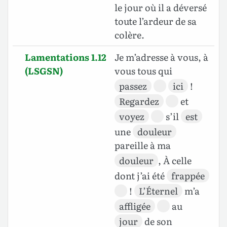
le jour où il a déversé
toute l’ardeur de sa
colère.
Lamentations 1.12
Je m’adresse à vous, à
(LSGSN)
vous tous qui
passez
ici
!
Regardez
et
voyez
s’il
est
une
douleur
pareille à ma
douleur
, À celle
dont j’ai été
frappée
!
L’Éternel
m’a
affligée
au
jour
de son