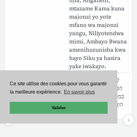
mtazame Kama kuna
majonzi yo yote
mfano wa majonzi
yangu, Niliyotendwa
mimi, Ambayo Bwana
amenihuzunisha kwa
hayo Siku ya hasira
yake iwakayo.
Lamentations 1.12
לֹ֣וא אֲלֵיכֶם֮ כָּל־עֹ֣בְרֵי דֶרֶךְ֒
Ce site utilise des cookies pour vous garantir
(BHS)
הַבִּ֣יטוּ וּרְא֗וּ אִם־יֵ֤שׁ מַכְאֹוב֙
la meilleure expérience.
En savoir plus
כְּמַכְאֹבִ֔י אֲשֶׁ֥ר עֹולַ֖ל לִ֑י אֲשֶׁר֙
הֹוגָ֣ה יְהוָ֔ה בְּיֹ֖ום חֲרֹ֥ון אַפֹּֽו׃ ס
Valider