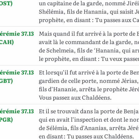
(OST)
un capitaine de la garde, nommé Jiréij
Shélémia, fils de Hanania, qui saisit J
prophète, en disant : Tu passes aux Ca
érémie 37.13
Mais quand il fut arrivé à la porte de 
(CAH)
avait là le commandant de la garde, n
de Schelmeia, fils de ‘Hanania, qui a
le prophète, en disant : Tu veux pass
érémie 37.13
Et lorsqu’il fut arrivé à la porte de Be
(GBT)
gardien de celle porte, nommé Jérias, 
fils d’Hananie, arrêta le prophète Jérém
Vous passez aux Chaldéens.
érémie 37.13
Et il se trouvait dans la porte de Benja
(PGR)
qui en avait l’inspection et dont le nom 
de Sélémia, fils d’Ananias, arrêta Jér
en disant : Tu passes aux Chaldéens.