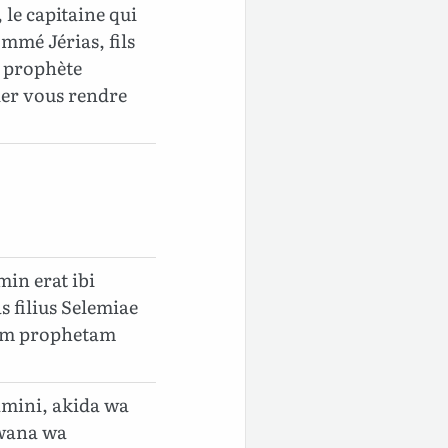
 le capitaine qui
ommé Jérias, fils
e prophète
ller vous rendre
in erat ibi
s filius Selemiae
iam prophetam
amini, akida wa
mwana wa