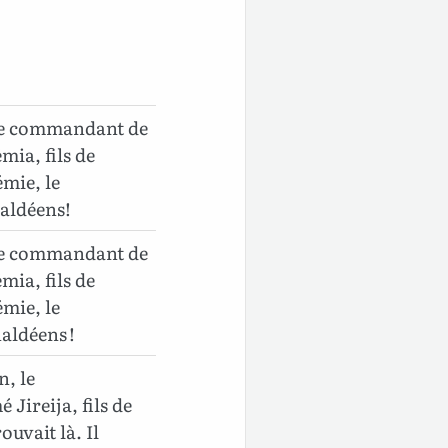
 le commandant de
mia, fils de
émie, le
haldéens!
 le commandant de
mia, fils de
émie, le
aldéens !
n, le
ireija, fils de
ouvait là. Il