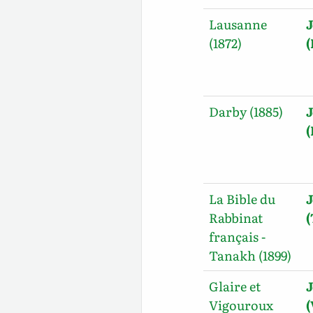
Lausanne
J
(1872)
Darby (1885)
J
La Bible du
J
Rabbinat
français -
Tanakh (1899)
Glaire et
J
Vigouroux
(