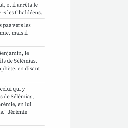
, et il arrêta le
vers les Chaldéens.
s pas vers les
mie, mais il
 Benjamin, le
ils de Sélémias,
ophète, en disant
celui qui y
ls de Sélémias,
érémie, en lui
s.” Jérémie