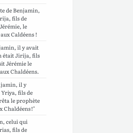
orte de Benjamin,
ja, fils de
 Jérémie, le
 aux Caldéens !
amin, il y avait
était Jirija, fils
sit Jérémie le
e aux Chaldéens.
jamin, il y
riya, fils de
rêta le prophète
x Chaldéens !"
n, celui qui
ias, fils de