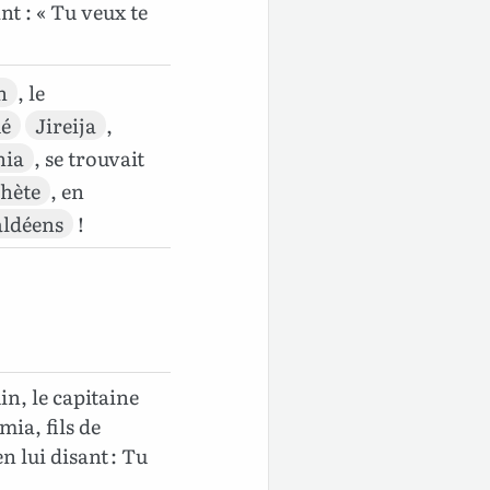
t : « Tu veux te
n
, le
é
Jireija
,
nia
, se trouvait
hète
, en
ldéens
!
in, le capitaine
mia, fils de
 lui disant : Tu