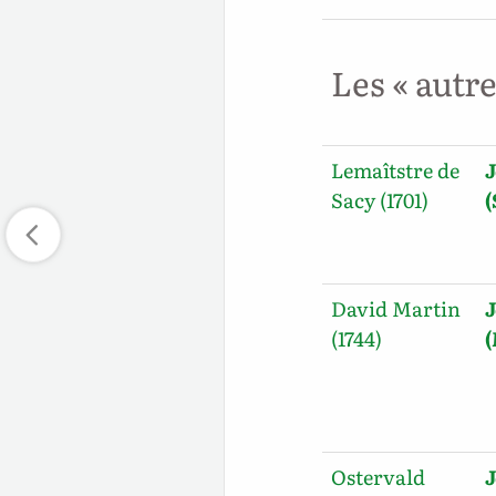
Les « autr
Lemaîtstre de
J
Sacy (1701)
David Martin
J
(1744)
Ostervald
J