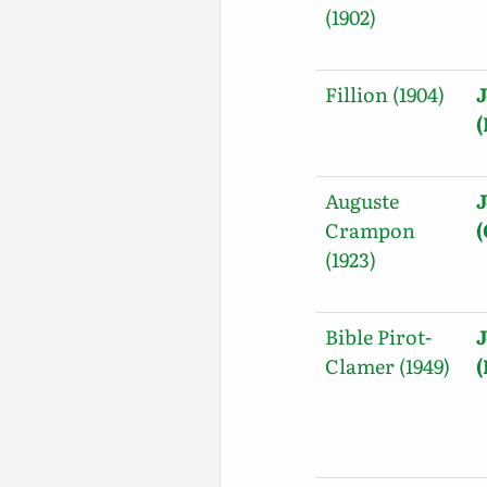
(1902)
Fillion (1904)
J
(
Auguste
J
Crampon
(1923)
Bible Pirot-
J
Clamer (1949)
(