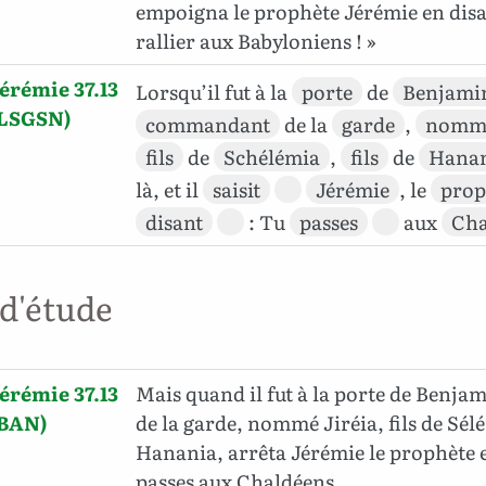
empoigna le prophète Jérémie en disan
rallier aux Babyloniens ! »
érémie 37.13
Lorsqu’il fut à la
porte
de
Benjami
(LSGSN)
commandant
de la
garde
,
nomm
fils
de
Schélémia
,
fils
de
Hana
là, et il
saisit
Jérémie
, le
prop
disant
: Tu
passes
aux
Cha
 d'étude
érémie 37.13
Mais quand il fut à la porte de Benjam
(BAN)
de la garde, nommé Jiréia, fils de Sélé
Hanania, arrêta Jérémie le prophète en
passes aux Chaldéens,