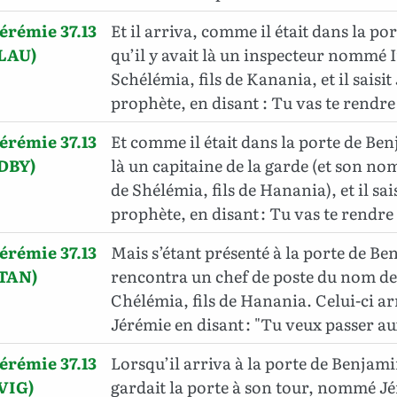
érémie 37.13
Et il arriva, comme il était dans la p
(LAU)
qu’il y avait là un inspecteur
nommé Iri
Schélémia, fils de Kanania, et il saisit
prophète, en disant : Tu vas te rendre
érémie 37.13
Et comme il était dans la porte de Benj
(DBY)
là un capitaine de la garde (et son nom 
de Shélémia, fils de Hanania), et il sai
prophète, en disant : Tu vas te rendr
érémie 37.13
Mais s’étant présenté à la porte de Ben
(TAN)
rencontra un chef de poste du nom de Y
Chélémia, fils de Hanania. Celui-ci ar
Jérémie en disant : "Tu veux passer au
érémie 37.13
Lorsqu’il arriva à la porte de Benjami
VIG)
gardait la porte à son tour, nommé Jér