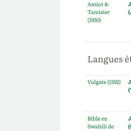
Amiot &
J
Tamisier
(1950)
Langues é
Vulgate (1592)
J
Bible en
J
Swahili de