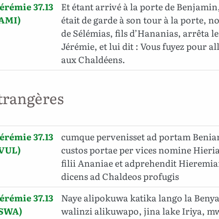
érémie 37.13
Et étant arrivé à la porte de Benjamin,
(AMI)
était de garde à son tour à la porte, n
de Sélémias, fils d’Hananias, arrêta l
Jérémie, et lui dit : Vous fuyez pour a
aux Chaldéens.
trangères
érémie 37.13
cumque pervenisset ad portam Beniam
(VUL)
custos portae per vices nomine Hieria
filii Ananiae et adprehendit Hierem
dicens ad Chaldeos profugis
érémie 37.13
Naye alipokuwa katika lango la Beny
(SWA)
walinzi alikuwapo, jina lake Iriya, 