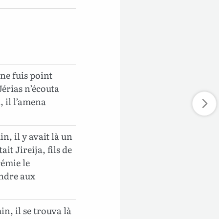
 ne fuis point
érias n’écouta
, il l’amena
n, il y avait là un
it Jireija, fils de
rémie le
endre aux
in, il se trouva là