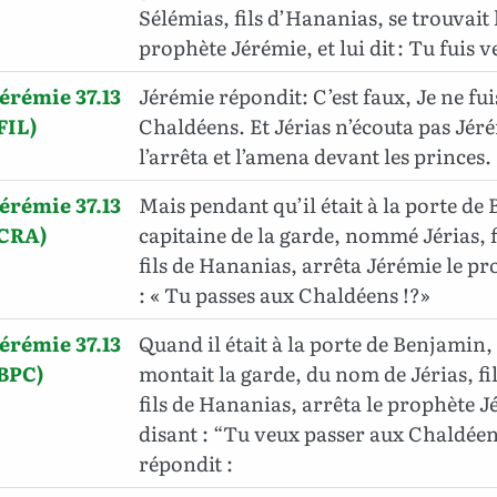
Sélémias, fils d’Hananias, se trouvait là
prophète Jérémie, et lui dit : Tu fuis 
érémie 37.13
Jérémie répondit: C’est faux, Je ne fui
FIL)
Chaldéens. Et Jérias n’écouta pas Jéré
l’arrêta et l’amena devant les princes.
érémie 37.13
Mais pendant qu’il était à la porte de
(CRA)
capitaine de la garde, nommé Jérias, f
fils de Hananias, arrêta Jérémie le pr
: « Tu passes aux Chaldéens !?»
érémie 37.13
Quand il était à la porte de Benjamin, 
BPC)
montait la garde, du nom de Jérias, fi
fils de Hananias, arrêta le prophète J
disant : “Tu veux passer aux Chaldéen
répondit :