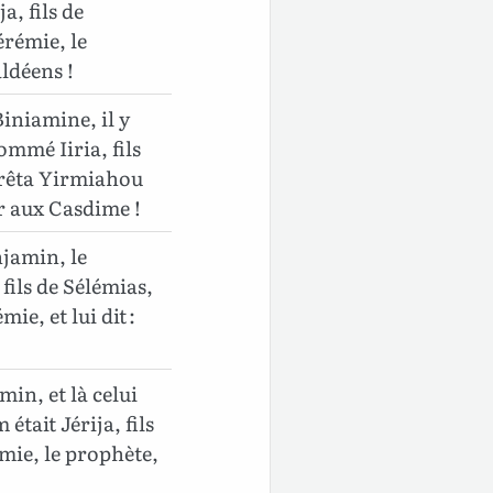
a, fils de
érémie, le
ldéens !
Biniamine, il y
ommé Iiria, fils
rrêta Yirmiahou
er aux Casdime !
njamin, le
fils de Sélémias,
ie, et lui dit :
min, et là celui
était Jérija, fils
émie, le prophète,