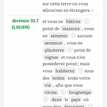
sur cette terre où vous
séjournez en étrangers. ›
Jérémie 35.7
et vous ne
bâtirez
(LSGSN)
point de
maisons
, vous
ne
sèmerez
aucune
semence
, vous ne
planterez
point de
vignes
et vous n’en
posséderez point ; mais
vous
habiterez
sous
des
tentes
toute votre
vie
, afin que vous
viviez
longtemps
dans
le
pays
où
vous êtes
étrangers
.