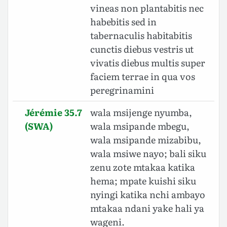
vineas non plantabitis nec
habebitis sed in
tabernaculis habitabitis
cunctis diebus vestris ut
vivatis diebus multis super
faciem terrae in qua vos
peregrinamini
Jérémie 35.7
wala msijenge nyumba,
(SWA)
wala msipande mbegu,
wala msipande mizabibu,
wala msiwe nayo; bali siku
zenu zote mtakaa katika
hema; mpate kuishi siku
nyingi katika nchi ambayo
mtakaa ndani yake hali ya
wageni.